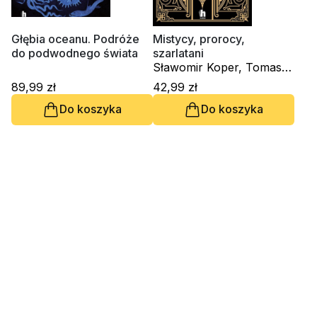
Religie
Śpiewniki
Kultura
Głębia oceanu. Podróże
Mistycy, prorocy,
do podwodnego świata
szarlatani
Książki obcojęzyczne
Sławomir Koper, Tomasz
Poradniki, leksykony...
Stańczyk
89,99 zł
42,99 zł
Dewocjonalia
Do koszyka
Do koszyka
Inne
Podręczniki szkolne
Promocja