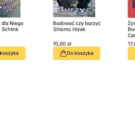
 dla Niego
Budować czy burzyć
Życ
 Schlink
Shlomo Hizak
Bo
Car
10,00 zł
17,
 koszyka
Do koszyka