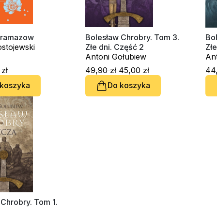
aramazow
Bolesław Chrobry. Tom 3.
Bo
stojewski
Złe dni. Część 2
Złe
Antoni Gołubiew
An
zł
49,90 zł
45,00 zł
44,
 koszyka
Do koszyka
Chrobry. Tom 1.