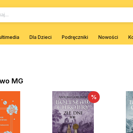
ltimedia
Dla Dzieci
Podręczniki
Nowości
K
two MG
%