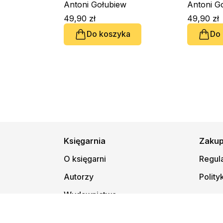
Antoni Gołubiew
Antoni G
49,90 zł
49,90 zł
Do koszyka
Do
Księgarnia
Zaku
O księgarni
Regul
Autorzy
Polity
Wydawnictwa