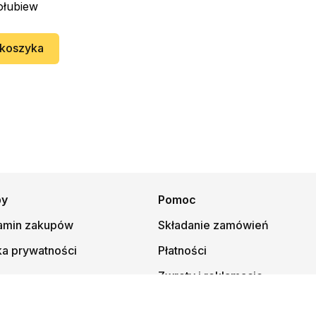
ołubiew
 koszyka
py
Pomoc
amin zakupów
Składanie zamówień
ka prywatności
Płatności
Zwroty i reklamacje