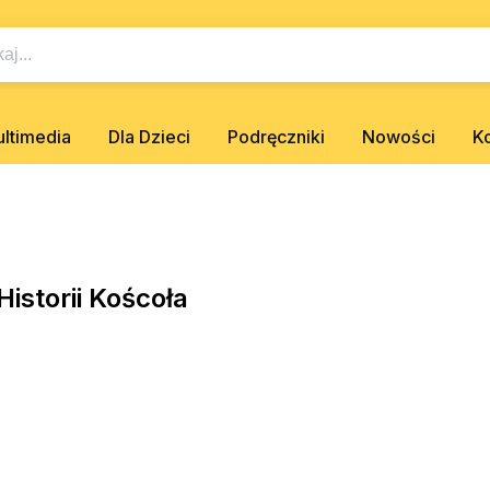
ltimedia
Dla Dzieci
Podręczniki
Nowości
K
storii Koścoła