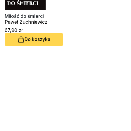
Religie
Śpiewniki
Kultura
Miłość do śmierci
Paweł Zuchniewicz
Książki obcojęzyczne
67,90 zł
Poradniki, leksykony...
Do koszyka
Dewocjonalia
Inne
Podręczniki szkolne
Promocja