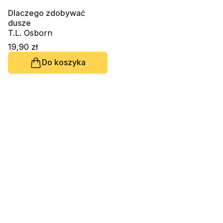
Religie
Śpiewniki
Dlaczego zdobywać
Kultura
dusze
T.L. Osborn
Książki obcojęzyczne
19,90 zł
Poradniki, leksykony...
Do koszyka
Dewocjonalia
Inne
Podręczniki szkolne
Promocja