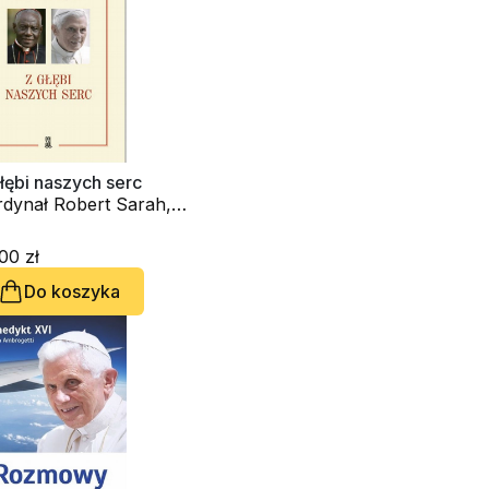
łębi naszych serc
rdynał Robert Sarah,
edykt XVI - kard.
seph Ratzinger
00 zł
Do koszyka