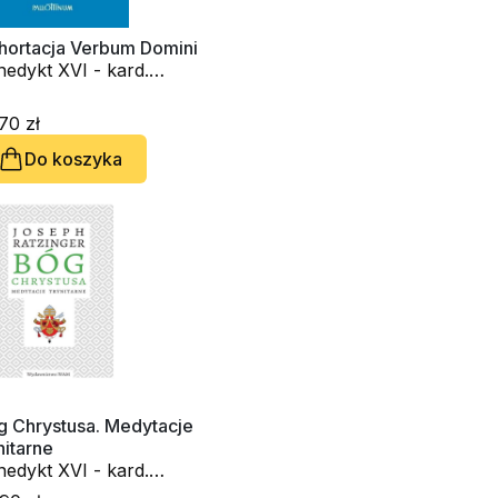
hortacja Verbum Domini
edykt XVI - kard.
seph Ratzinger
70 zł
Do koszyka
g Chrystusa. Medytacje
nitarne
edykt XVI - kard.
seph Ratzinger