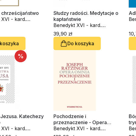
t chrześcijaństwo
Słudzy radości. Medytacje o
Ad
XVI - kard.
kapłaństwie
Ben
atzinger
Benedykt XVI - kard.
Jo
Joseph Ratzinger
39,90 zł
10,
 koszyka
Do koszyka
%
 Jezusa. Katechezy
Pochodzenie i
Bó
e
przeznaczenie - Opera
try
XVI - kard.
Omnia T. V
Benedykt XVI - kard.
Ben
atzinger
Joseph Ratzinger
Jo