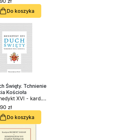
90 zł
Do koszyka
h Święty. Tchnienie
ia Kościoła
edykt XVI - kard.
seph Ratzinger
90 zł
Do koszyka