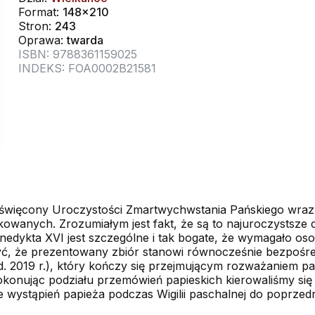
Format:
148x210
Stron:
243
Oprawa:
twarda
ISBN: 9788361159025
INDEKS: FOA0002B21581
 poświęcony Uroczystości Zmartwychwstania Pańskiego wraz
wanych. Zrozumiałym jest fakt, że są to najuroczystsze d
dykta XVI jest szczególne i tak bogate, że wymagało oso
ć, że prezentowany zbiór stanowi równocześnie bezpośre
yd. 2019 r.), który kończy się przejmu­jącym rozważaniem 
okonując podziału prze­mówień papieskich kierowaliśmy się 
e wystąpień papieża podczas Wigilii paschalnej do poprzed