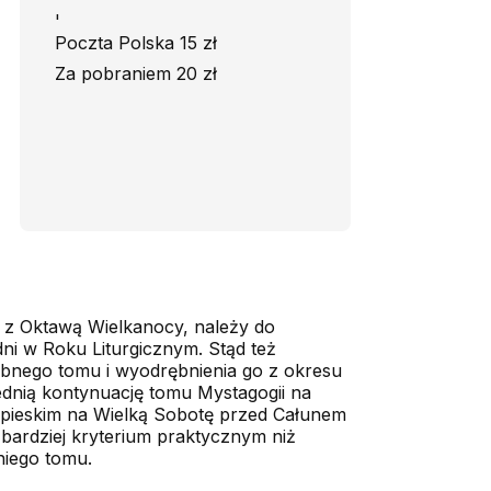
'
Poczta Polska 15 zł
Za pobraniem 20 zł
 z Oktawą Wielkanocy, na­leży do
ni w Roku Liturgicznym. Stąd też
b­nego tomu i wyodrębnienia go z okresu
dnią kontynuację tomu Mystagogii na
papieskim na Wielką Sobotę przed Całunem
bardziej kryterium praktycz­nym niż
niego tomu.