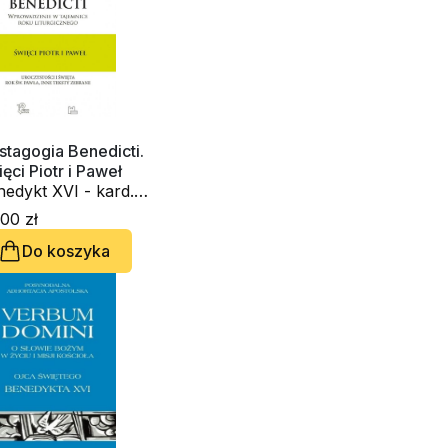
tagogia Benedicti.
ęci Piotr i Paweł
edykt XVI - kard.
seph Ratzinger
00 zł
Do koszyka