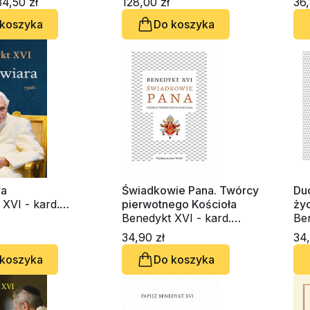
4,50 zł
128,00 zł
36,
 koszyka
Do koszyka
ra
Świadkowie Pana. Twórcy
Duc
XVI - kard.
pierwotnego Kościoła
życ
atzinger
Benedykt XVI - kard.
Ben
Joseph Ratzinger
Jo
34,90 zł
34,
 koszyka
Do koszyka