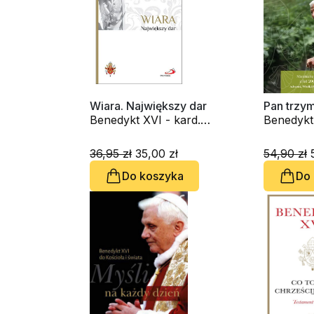
Wiara. Największy dar
Pan trzym
Benedykt XVI - kard.
Benedykt 
Joseph Ratzinger
Joseph R
36,95 zł
35,00 zł
54,90 zł
5
Do koszyka
Do