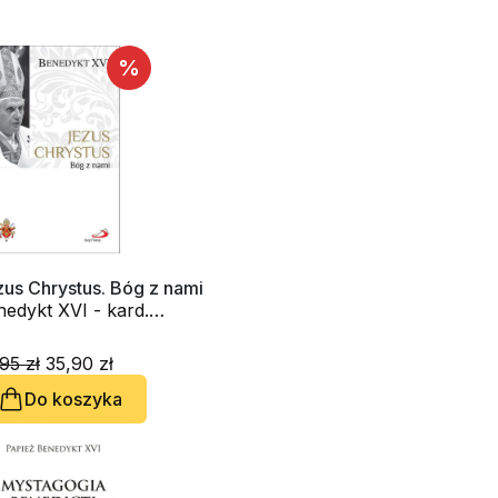
%
us Chrystus. Bóg z nami
edykt XVI - kard.
seph Ratzinger
95 zł
35,90 zł
Do koszyka