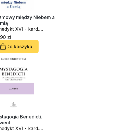
zmowy między Niebem a
emią
edykt XVI - kard.
seph Ratzinger, Angela
90 zł
brogetti
Do koszyka
tagogia Benedicti.
went
edykt XVI - kard.