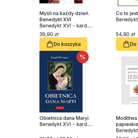
Myśli na każdy dzień.
Co to jes
Benedykt XVI
Benedykt 
Benedykt XVI - kard.
Joseph R
Joseph Ratzinger
39,90 zł
54,90 zł
Do koszyka
Do
%
Obietnica dana Maryi
Modlitwa
Benedykt XVI - kard.
papieski
Joseph Ratzinger
Benedykt 
Joseph R