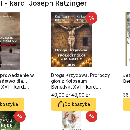
I - kard. Joseph Ratzinger
%
wprowadzenie w
Droga Krzyżowa. Proroczy
Jez
aństwo dla
głos z Koloseum
Ben
ch
XVI - kard.
Benedykt XVI - kard.
Jo
atzinger
Joseph Ratzinger, ks.
49,00 zł
48,90 zł
36,
Robert Skrzypczak
 koszyka
Do koszyka
%
%