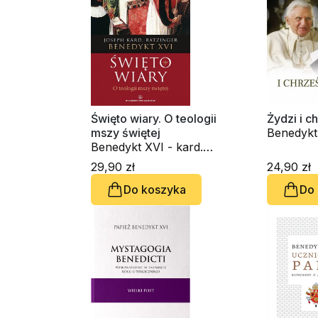
Święto wiary. O teologii
Żydzi i c
mszy świętej
Benedykt 
Benedykt XVI - kard.
Joseph R
Joseph Ratzinger
29,90 zł
24,90 zł
Do koszyka
Do