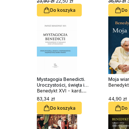
23,90 zł
22,50 zł
36,90 zł
3
Do koszyka
Do
Mystagogia Benedicti.
Moja wia
Uroczystości, święta i
Benedykt 
wspomnienia NMP
Benedykt XVI - kard.
Joseph R
Joseph Ratzinger
83,34 zł
44,90 zł
Do koszyka
Do