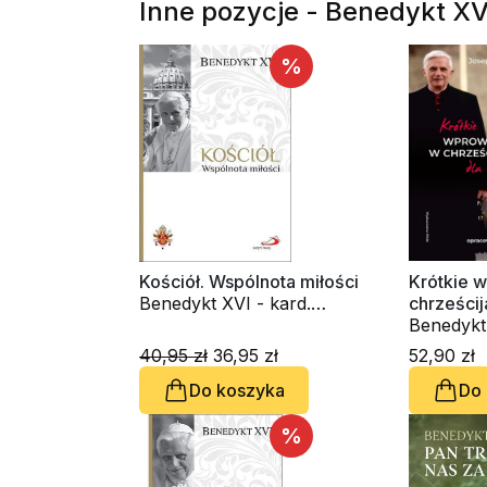
Inne pozycje - Benedykt XV
%
Kościół. Wspólnota miłości
Krótkie 
Benedykt XVI - kard.
chrześcij
Joseph Ratzinger
wszystki
Benedykt 
Joseph R
40,95 zł
36,95 zł
52,90 zł
Do koszyka
Do
%