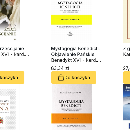
hrześcijanie
Mystagogia Benedicti.
Z g
XVI - kard.
Objawienie Pańskie
Ka
atzinger
Benedykt XVI - kard.
Ben
Joseph Ratzinger
Jo
83,34 zł
27,
 koszyka
Do koszyka