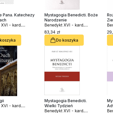
e Pana. Katechezy
Mystagogia Benedicti. Boże
Ro
łach
Narodzenie
Zi
XVI - kard.
Benedykt XVI - kard.
Ben
atzinger
Joseph Ratzinger
Jo
83,34 zł
29,
Am
 koszyka
Do koszyka
gii
Mystagogia Benedicti.
Mys
XVI - kard.
Wielki Tydzień
Ad
atzinger
Benedykt XVI - kard.
Ben