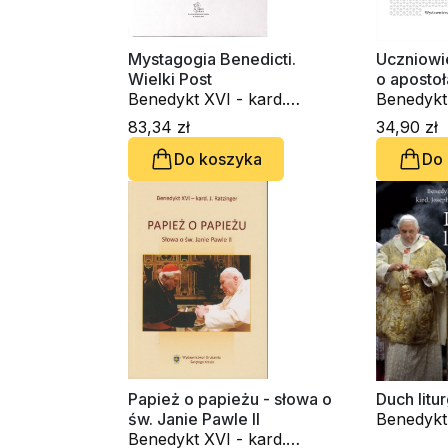
Mystagogia Benedicti.
Uczniowi
Wielki Post
o aposto
Benedykt XVI - kard.
Benedykt 
Joseph Ratzinger
Joseph R
83,34 zł
34,90 zł
Do koszyka
Do
Papież o papieżu - słowa o
Duch litur
św. Janie Pawle II
Benedykt 
Benedykt XVI - kard.
Joseph R