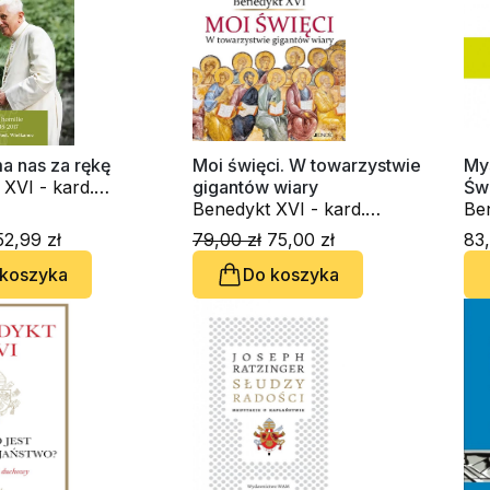
a nas za rękę
Moi święci. W towarzystwie
Mys
XVI - kard.
gigantów wiary
Świ
atzinger
Benedykt XVI - kard.
Ben
Joseph Ratzinger
Jo
2,99 zł
79,00 zł
75,00 zł
83,
 koszyka
Do koszyka