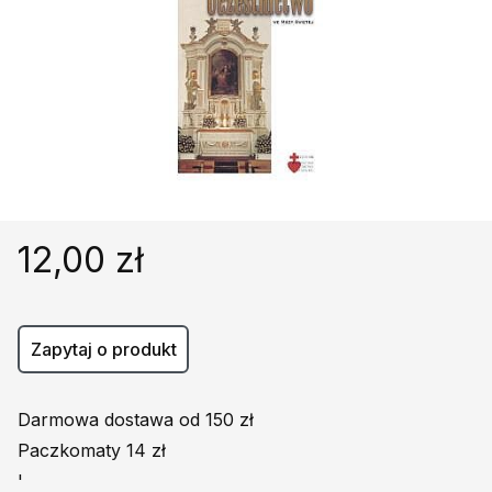
Religie
Śpiewniki
Kultura
Książki obcojęzyczne
Poradniki, leksykony...
Dewocjonalia
Inne
Podręczniki szkolne
12,00 zł
Promocja
Zapytaj o produkt
Darmowa dostawa od 150 zł
Paczkomaty 14 zł
'