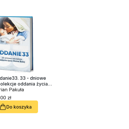
danie33. 33 - dniowe
olekcje oddania życia
tce Bożej
rian Pakuła
00 zł
Do koszyka