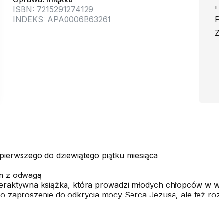
ISBN: 7215291274129
'
INDEKS: APA0006B63261
P
Z
erwszego do dziewiątego piątku miesiąca
em z odwagą
teraktywna książka, która prowadzi młodych chłopców w w
To zaproszenie do odkrycia mocy Serca Jezusa, ale też roz