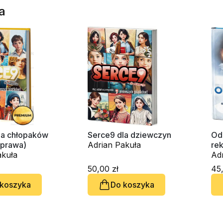
a
la chłopaków
Serce9 dla dziewczyn
Od
oprawa)
Adrian Pakuła
rek
akuła
Ma
Ad
50,00 zł
45,
 koszyka
Do koszyka