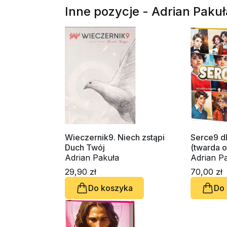
Inne pozycje - Adrian Pakuł
Wieczernik9. Niech zstąpi
Serce9 d
Duch Twój
(twarda 
Adrian Pakuła
Adrian P
29,90 zł
70,00 zł
Do koszyka
Do