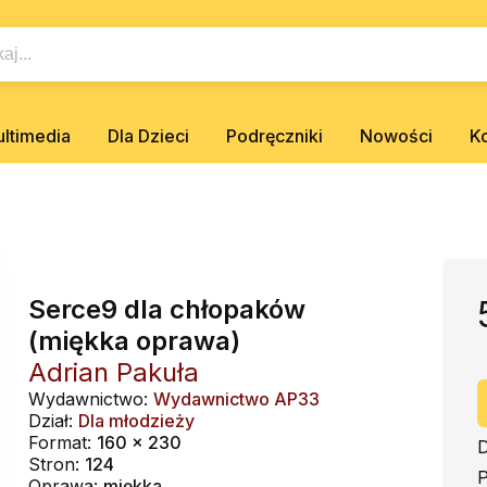
ltimedia
Dla Dzieci
Podręczniki
Nowości
K
Serce9 dla chłopaków
(miękka oprawa)
Adrian Pakuła
Wydawnictwo:
Wydawnictwo AP33
Dział:
Dla młodzieży
Format:
160 x 230
D
Stron:
124
P
Oprawa:
miękka