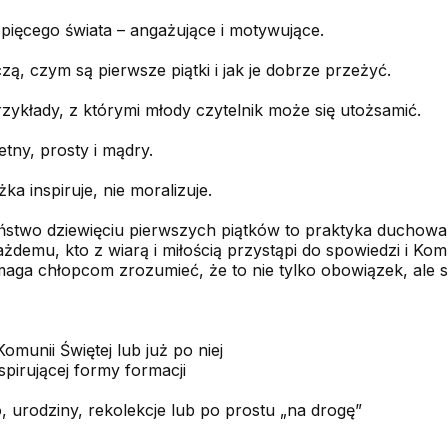
pięcego świata – angażujące i motywujące.
ą, czym są pierwsze piątki i jak je dobrze przeżyć.
przykłady, z którymi młody czytelnik może się utożsamić.
tny, prosty i mądry.
a inspiruje, nie moralizuje.
eństwo dziewięciu pierwszych piątków to praktyka duchowa
ażdemu, kto z wiarą i miłością przystąpi do spowiedzi i Kom
maga chłopcom zrozumieć, że to nie tylko obowiązek, ale 
munii Świętej lub już po niej
pirującej formy formacji
 urodziny, rekolekcje lub po prostu „na drogę”