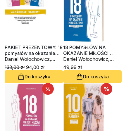
PAKIET PREZENTOWY: 18
18 POMYSŁÓW NA
pomysłów na okazanie
OKAZANIE MIŁOŚCI
miłości żonie + ...mężowi
Daniel Wołochowicz,
ŻONIE + 3 FUNDAMENTY
Daniel Wołochowicz,
+ dodatek + zakładki
Małgorzata Wołochowicz
NIEBIAŃSKIEGO
Małgorzata Wołochowicz
133,00 zł
94,00 zł
49,99 zł
MAŁŻEŃSTWA
Do koszyka
Do koszyka
%
%