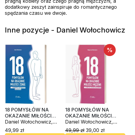
pragną kobiety oraz czego pragną mężczyźni, a
dodatkowy zeszyt zainspiruje do romantycznego
spędzania czasu we dwoje.
Inne pozycje - Daniel Wołochowicz
%
18 POMYSŁÓW NA
18 POMYSŁÓW NA
OKAZANIE MIŁOŚCI
OKAZANIE MIŁOŚCI
ŻONIE + 3 FUNDAMENTY
Daniel Wołochowicz,
MĘŻOWI + dodatek: 4
Daniel Wołochowicz,
NIEBIAŃSKIEGO
Małgorzata Wołochowicz
KROKI DO LEPSZEGO
Małgorzata Wołochowicz
49,99 zł
49,99 zł
39,00 zł
MAŁŻEŃSTWA
MAŁŻEŃSTWA