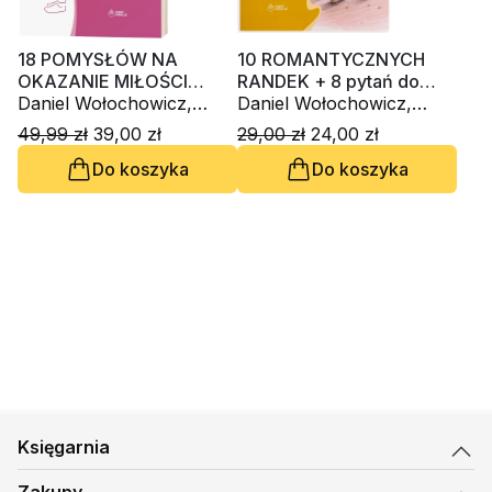
18 POMYSŁÓW NA
10 ROMANTYCZNYCH
OKAZANIE MIŁOŚCI
RANDEK + 8 pytań do
MĘŻOWI + dodatek: 4
Daniel Wołochowicz,
zainspirowania rozmowy
Daniel Wołochowicz,
KROKI DO LEPSZEGO
Małgorzata Wołochowicz
dla par
Małgorzata Wołochowicz
49,99 zł
39,00 zł
29,00 zł
24,00 zł
MAŁŻEŃSTWA
Do koszyka
Do koszyka
Księgarnia