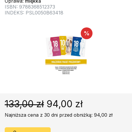
Oprawa:
miękka
Religie
Śpiewniki
ISBN: 9788368512373
Kultura
INDEKS: PSL0050B63418
Książki obcojęzyczne
%
Poradniki, leksykony...
Dewocjonalia
Inne
Podręczniki szkolne
Promocja
133,00 zł
94,00 zł
Najniższa cena z 30 dni przed obniżką: 94,00 zł