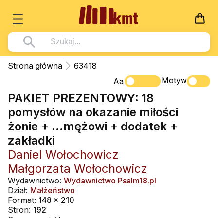
Książki
Strona główna
63418
Wszystko z kategorii - Książki
Motyw
Multimedia
Aa
PAKIET PREZENTOWY: 18
Pismo Święte
Wszystko z kategorii - Multimedia
Dla Dzieci
pomysłów na okazanie miłości
Kościół Katolicki
DVD
Wszystko z kategorii - Dla Dzieci
Podręczniki
żonie + ...mężowi + dodatek +
Duszpasterstwo
CD-ROM
Literatura (D)
zakładki
Wszystko z kategorii - Podręczniki
Nowości
Teologia
Muzyka
Daniel Wołochowicz
Płyty, DVD (D)
Podręczniki i pomoce dydaktyczne
Zaloguj się
Małgorzata Wołochowicz
Życie chrześcijańskie
Rekolekcje i inne na CD
Podręczniki i pomoce dydaktyczne
Zabawa i Nauka
Wydawnictwo:
Wydawnictwo Psalm18.pl
Duchowość
Śpiew i modlitwa
Dział:
Małżeństwo
Format:
148 x 210
Literatura piękna
Muzyka klasyczna
Stron:
192