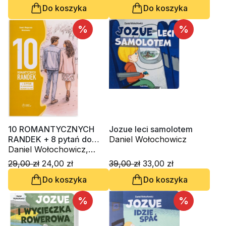
Do koszyka
Do koszyka
%
%
10 ROMANTYCZNYCH
Jozue leci samolotem
RANDEK + 8 pytań do
Daniel Wołochowicz
zainspirowania rozmowy
Daniel Wołochowicz,
dla par
Małgorzata Wołochowicz
29,00 zł
24,00 zł
39,00 zł
33,00 zł
Do koszyka
Do koszyka
%
%