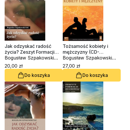
Jak odzyskać radość
Tożsamość kobiety i
życia? Zeszyt Formacji
mężczyzny (CD-
Duchowej nr 59
Bogusław Szpakowski
audiobook)
Bogusław Szpakowski
SAC
SAC, Elżbieta Gleba,
20,00 zł
27,00 zł
Małgorzata Mierzwa-
Do koszyka
Do koszyka
Hudzik