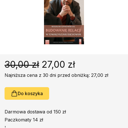
Religie
Śpiewniki
Kultura
Książki obcojęzyczne
Poradniki, leksykony...
Dewocjonalia
Inne
30,00 zł
27,00 zł
Podręczniki szkolne
Promocja
Najniższa cena z 30 dni przed obniżką: 27,00 zł
Do koszyka
Darmowa dostawa od 150 zł
Paczkomaty 14 zł
'