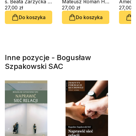
audiobook)
s. Beata Zarzycka ZSAPU, ks. Krzysztof Wons SDS
wybory życiowe
Mateusz Roman Hinc OFMCap.
życia ja
27,00 zł
(CD-audiobook)
27,00 zł
zbawie
27,00 z
audiob
Do koszyka
Do koszyka
D
Inne pozycje - Bogusław
Szpakowski SAC