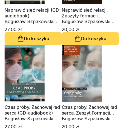
Naprawić sieć relacji (CD-
Naprawić sieć relacji.
audiobook)
Zeszyty formacji
Bogusław Szpakowski
duchowej nr 97
Bogusław Szpakowski
SAC
SAC
27,00 zł
20,00 zł
Do koszyka
Do koszyka
Czas próby. Zachowaj ład
Czas próby. Zachowaj ład
serca (CD-audiobook)
serca. Zeszyt Formacji
Bogusław Szpakowski
Duchowej nr 89
Bogusław Szpakowski
SAC
SAC
27,00 zł
20,00 zł