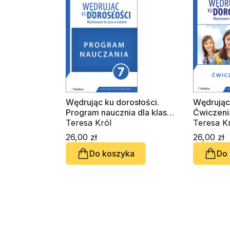
Wędrując ku dorosłości.
Wędrując 
Program naucznia dla klasy
Ćwiczenia
7
Teresa Król
Teresa K
26,00 zł
26,00 zł
Do koszyka
Do