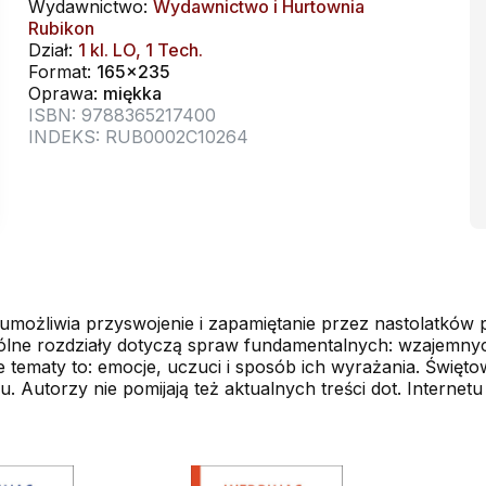
Wydawnictwo:
Wydawnictwo i Hurtownia
Rubikon
Dział:
1 kl. LO, 1 Tech.
Format:
165x235
Oprawa:
miękka
ISBN: 9788365217400
INDEKS: RUB0002C10264
możliwia przyswojenie i zapamiętanie przez nastolatków p
ególne rozdziały dotyczą spraw fundamentalnych: wzajemnych 
ematy to: emocje, uczuci i sposób ich wyrażania. Świętow
. Autorzy nie pomijają też aktualnych treści dot. Internet