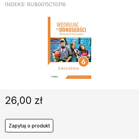
Religie
Śpiewniki
INDEKS: RUB0015C10316
Kultura
Książki obcojęzyczne
Poradniki, leksykony...
Dewocjonalia
Inne
Podręczniki szkolne
Promocja
26,00 zł
Zapytaj o produkt