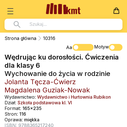
Książki
Strona główna
10316
Wszystko z kategorii - Książki
Motyw
Multimedia
Aa
Wędrując ku dorosłości. Ćwiczenia
Pismo Święte
Wszystko z kategorii - Multimedia
Dla Dzieci
dla klasy 6
Kościół Katolicki
DVD
Wszystko z kategorii - Dla Dzieci
Podręczniki
Wychowanie do życia w rodzinie
Duszpasterstwo
CD-ROM
Literatura (D)
Jolanta Tęcza-Ćwierz
Wszystko z kategorii - Podręczniki
Nowości
Teologia
Muzyka
Magdalena Guziak-Nowak
Płyty, DVD (D)
Podręczniki i pomoce dydaktyczne
Zaloguj się
Wydawnictwo:
Wydawnictwo i Hurtownia Rubikon
Życie chrześcijańskie
Rekolekcje i inne na CD
Podręczniki i pomoce dydaktyczne
Zabawa i Nauka
Dział:
Szkoła podstawowa kl. VI
Duchowość
Format:
165x235
Śpiew i modlitwa
Stron:
116
Literatura piękna
Muzyka klasyczna
Oprawa:
miękka
ISBN: 9788365217240