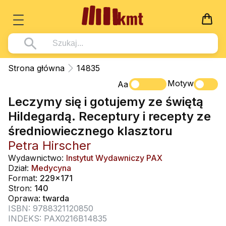
Książki
Strona główna
14835
Wszystko z kategorii - Książki
Motyw
Multimedia
Aa
Leczymy się i gotujemy ze świętą
Pismo Święte
Wszystko z kategorii - Multimedia
Dla Dzieci
Hildegardą. Receptury i recepty ze
Kościół Katolicki
DVD
Wszystko z kategorii - Dla Dzieci
Podręczniki
średniowiecznego klasztoru
Duszpasterstwo
CD-ROM
Literatura (D)
Petra Hirscher
Wszystko z kategorii - Podręczniki
Nowości
Teologia
Muzyka
Wydawnictwo:
Instytut Wydawniczy PAX
Płyty, DVD (D)
Podręczniki i pomoce dydaktyczne
Zaloguj się
Dział:
Medycyna
Życie chrześcijańskie
Rekolekcje i inne na CD
Format:
229x171
Podręczniki i pomoce dydaktyczne
Zabawa i Nauka
Stron:
140
Duchowość
Śpiew i modlitwa
Oprawa:
twarda
ISBN: 9788321120850
Literatura piękna
Muzyka klasyczna
INDEKS: PAX0216B14835