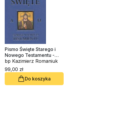
Pismo Święte Starego i
Nowego Testamentu -
Granatowe
bp Kazimierz Romaniuk
99,00 zł
Do koszyka