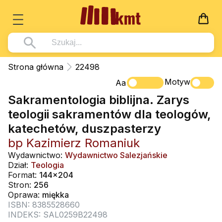
Książki
Strona główna
22498
Wszystko z kategorii - Książki
Motyw
Multimedia
Aa
Sakramentologia biblijna. Zarys
Pismo Święte
Wszystko z kategorii - Multimedia
Dla Dzieci
teologii sakramentów dla teologów,
Kościół Katolicki
DVD
Wszystko z kategorii - Dla Dzieci
Podręczniki
katechetów, duszpasterzy
Duszpasterstwo
CD-ROM
Literatura (D)
bp Kazimierz Romaniuk
Wszystko z kategorii - Podręczniki
Nowości
Teologia
Muzyka
Wydawnictwo:
Wydawnictwo Salezjańskie
Płyty, DVD (D)
Podręczniki i pomoce dydaktyczne
Zaloguj się
Dział:
Teologia
Życie chrześcijańskie
Rekolekcje i inne na CD
Format:
144x204
Podręczniki i pomoce dydaktyczne
Zabawa i Nauka
Stron:
256
Duchowość
Śpiew i modlitwa
Oprawa:
miękka
ISBN: 8385528660
Literatura piękna
Muzyka klasyczna
INDEKS: SAL0259B22498