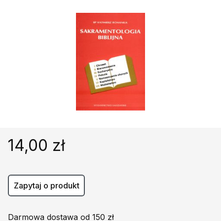
Religie
Śpiewniki
Kultura
Książki obcojęzyczne
Poradniki, leksykony...
Dewocjonalia
Inne
Podręczniki szkolne
Promocja
14,00 zł
Zapytaj o produkt
Darmowa dostawa od 150 zł