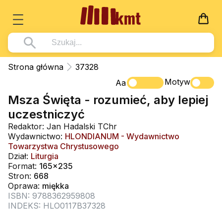
Książki
Strona główna
37328
Wszystko z kategorii - Książki
Motyw
Multimedia
Aa
Msza Święta - rozumieć, aby lepiej
Pismo Święte
Wszystko z kategorii - Multimedia
Dla Dzieci
uczestniczyć
Kościół Katolicki
DVD
Wszystko z kategorii - Dla Dzieci
Podręczniki
Redaktor: Jan Hadalski TChr
Duszpasterstwo
Wydawnictwo:
HLONDIANUM - Wydawnictwo
CD-ROM
Literatura (D)
Wszystko z kategorii - Podręczniki
Nowości
Towarzystwa Chrystusowego
Teologia
Muzyka
Dział:
Liturgia
Płyty, DVD (D)
Podręczniki i pomoce dydaktyczne
Zaloguj się
Format:
165x235
Życie chrześcijańskie
Rekolekcje i inne na CD
Podręczniki i pomoce dydaktyczne
Stron:
668
Zabawa i Nauka
Oprawa:
miękka
Duchowość
Śpiew i modlitwa
ISBN: 9788362959808
INDEKS: HLO0117B37328
Literatura piękna
Muzyka klasyczna