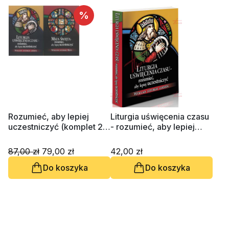
%
Rozumieć, aby lepiej
Liturgia uświęcenia czasu
uczestniczyć (komplet 2
- rozumieć, aby lepiej
tomów)
uczestniczyć. Wykład
liturgii godzin
87,00 zł
79,00 zł
42,00 zł
Do koszyka
Do koszyka