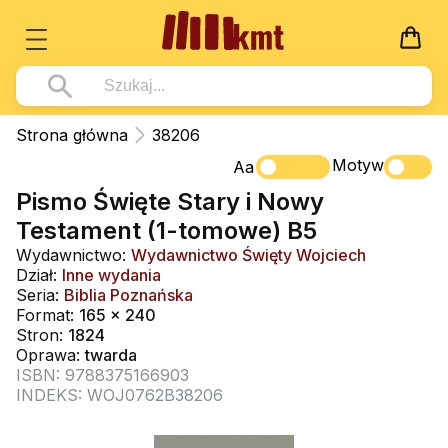
Książki
Strona główna
38206
Wszystko z kategorii - Książki
Motyw
Multimedia
Aa
Pismo Święte Stary i Nowy
Pismo Święte
Wszystko z kategorii - Multimedia
Dla Dzieci
Testament (1-tomowe) B5
Kościół Katolicki
DVD
Wszystko z kategorii - Dla Dzieci
Podręczniki
Wydawnictwo:
Wydawnictwo Święty Wojciech
Duszpasterstwo
Dział:
Inne wydania
CD-ROM
Literatura (D)
Wszystko z kategorii - Podręczniki
Nowości
Seria:
Biblia Poznańska
Teologia
Muzyka
Format:
165 x 240
Płyty, DVD (D)
Podręczniki i pomoce dydaktyczne
Zaloguj się
Stron:
1824
Życie chrześcijańskie
Rekolekcje i inne na CD
Podręczniki i pomoce dydaktyczne
Oprawa:
twarda
Zabawa i Nauka
ISBN: 9788375166903
Duchowość
Śpiew i modlitwa
INDEKS: WOJ0762B38206
Literatura piękna
Muzyka klasyczna