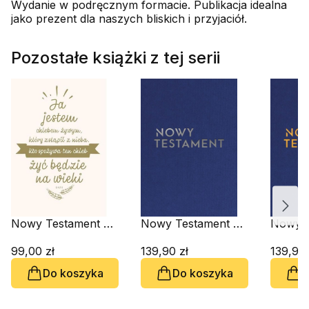
Wydanie w podręcznym formacie. Publikacja idealna
jako prezent dla naszych bliskich i przyjaciół.
Pozostałe książki z tej serii
Nowy Testament z
Nowy Testament z
Nowy T
infografikami B5
infografikami. Skład
infogra
złote tł. Ja jestem
99,00 zł
dwułamowy,
139,90 zł
dwuła
139,90 
chlebem
tłoczenie srebrne
tłoczen
Do koszyka
Do koszyka
D