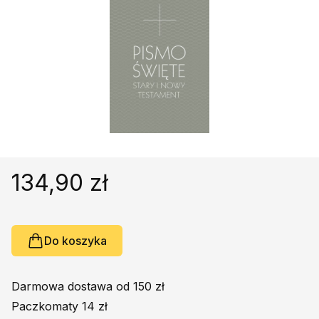
Religie
Śpiewniki
Kultura
Książki obcojęzyczne
Poradniki, leksykony...
Dewocjonalia
Inne
Podręczniki szkolne
134,90 zł
Promocja
Do koszyka
Darmowa dostawa od 150 zł
Paczkomaty 14 zł