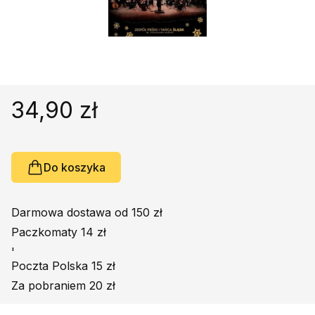
Religie
Śpiewniki
Kultura
Książki obcojęzyczne
Poradniki, leksykony...
34,90 zł
Dewocjonalia
Inne
Podręczniki szkolne
Do koszyka
Promocja
Darmowa dostawa od 150 zł
Paczkomaty 14 zł
'
Poczta Polska 15 zł
Za pobraniem 20 zł