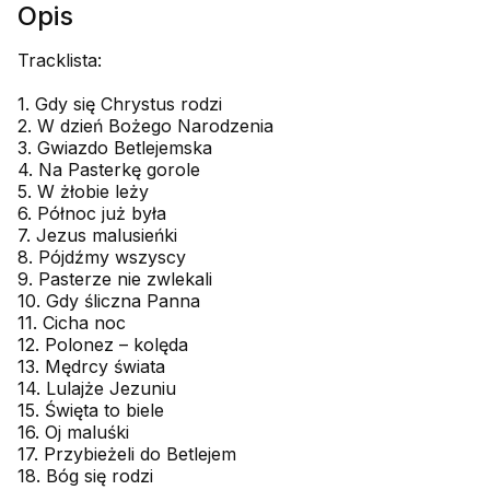
Opis
Tracklista:
1. Gdy się Chrystus rodzi
2. W dzień Bożego Narodzenia
3. Gwiazdo Betlejemska
4. Na Pasterkę gorole
5. W żłobie leży
6. Północ już była
7. Jezus malusieńki
8. Pójdźmy wszyscy
9. Pasterze nie zwlekali
10. Gdy śliczna Panna
11. Cicha noc
12. Polonez – kolęda
13. Mędrcy świata
14. Lulajże Jezuniu
15. Święta to biele
16. Oj maluśki
17. Przybieżeli do Betlejem
18. Bóg się rodzi