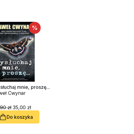
%
łuchaj mnie, proszę...
weł Cwynar
90 zł
35,00 zł
Do koszyka