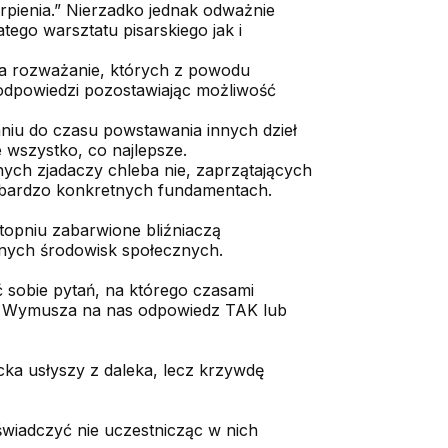
erpienia.” Nierzadko jednak odważnie
ego warsztatu pisarskiego jak i
na rozważanie, których z powodu
 odpowiedzi pozostawiając możliwość
aniu do czasu powstawania innych dzieł
e wszystko, co najlepsze.
tnych zjadaczy chleba nie, zaprzątających
a bardzo konkretnych fundamentach.
stopniu zabarwione bliźniaczą
nych środowisk społecznych.
 sobie pytań, na którego czasami
i. Wymusza na nas odpowiedz TAK lub
iecka usłyszy z daleka, lecz krzywdę
świadczyć nie uczestnicząc w nich