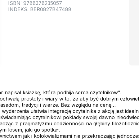
ISBN: 9788378235057
INDEKS: BER0827B47488
 napisal ksiażkę, która podbija serca czytelnikow".
pochwałą prostoty i wiary w to, że aby być dobrym człowiek
sadom, tradycji i wierze. Bez względu na cenę…
ne wydarzenia ułatwia integrację czytelnika z akcją jest idea
 uświadamiając czytelnikowi pokłady swojej dawno nieodwi
kacząc z pragmatyzmu codzienności na głębiny filozoficznie
ym losem, jaki go spotkał.
nictwem jak i kolokwializmami nie przekraczając jednocze