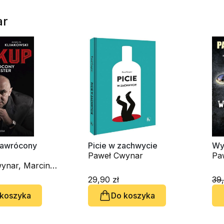
ar
Nawrócony
Picie w zachwycie
Wys
Paweł Cwynar
Pa
ynar, Marcin
ki
29,90 zł
39,
 koszyka
Do koszyka