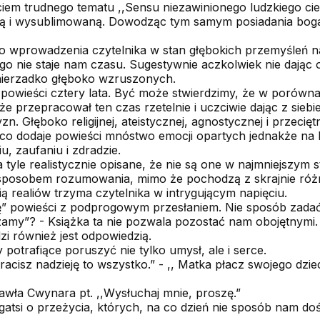
ęciem trudnego tematu ,,Sensu niezawinionego ludzkiego ci
tną i wysublimowaną. Dowodząc tym samym posiadania bogat
go wprowadzenia czytelnika w stan głębokich przemyśleń 
o nie staje nam czasu. Sugestywnie aczkolwiek nie dając
nierzadko głęboko wzruszonych.
 powieści cztery lata. Być może stwierdzimy, że w porówn
że przepracował ten czas rzetelnie i uczciwie dając z siebi
n. Głęboko religijnej, ateistycznej, agnostycznej i przecię
 co dodaje powieści mnóstwo emocji opartych jednakże n
u, zaufaniu i zdradzie.
 tyle realistycznie opisane, że nie są one w najmniejszym 
sposobem rozumowania, mimo że pochodzą z skrajnie róż
 realiów trzyma czytelnika w intrygującym napięciu.
ę” powieści z podprogowym przesłaniem. Nie sposób zadać
rzamy”? - Książka ta nie pozwala pozostać nam obojętnym
i również jest odpowiedzią.
otrafiące poruszyć nie tylko umysł, ale i serce.
 tracisz nadzieję to wszystko.” - ,, Matka płacz swojego dz
wła Cwynara pt. ,,Wysłuchaj mnie, proszę.”
gatsi o przeżycia, których, na co dzień nie sposób nam do