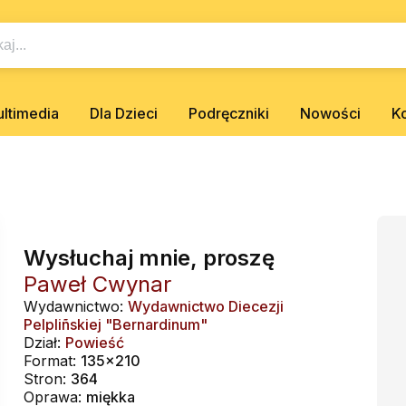
ltimedia
Dla Dzieci
Podręczniki
Nowości
K
Wysłuchaj mnie, proszę
Paweł Cwynar
Wydawnictwo:
Wydawnictwo Diecezji
Pelpliñskiej "Bernardinum"
Dział:
Powieść
Format:
135x210
Stron:
364
Oprawa:
miękka