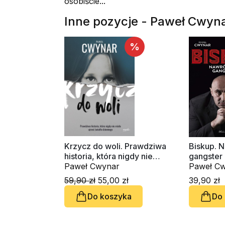
osobiście...
Inne pozycje - Paweł Cwyn
%
Krzycz do woli. Prawdziwa
Biskup. 
historia, która nigdy nie
gangster
miała ujrzeć światła
Paweł Cwynar
Paweł Cw
dziennego
Klimkows
59,90 zł
55,00 zł
39,90 zł
Do koszyka
Do