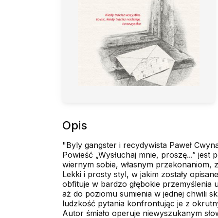
Opis
"Byly gangster i recydywista Paweł Cwynar
Powieść „Wysłuchaj mnie, proszę...” jest 
wiernym sobie, własnym przekonaniom, za
Lekki i prosty styl, w jakim zostały opisa
obfituje w bardzo głębokie przemyślenia
aż do poziomu sumienia w jednej chwili s
ludzkość pytania konfrontując je z okrutn
Autor śmiało operuje niewyszukanym słow