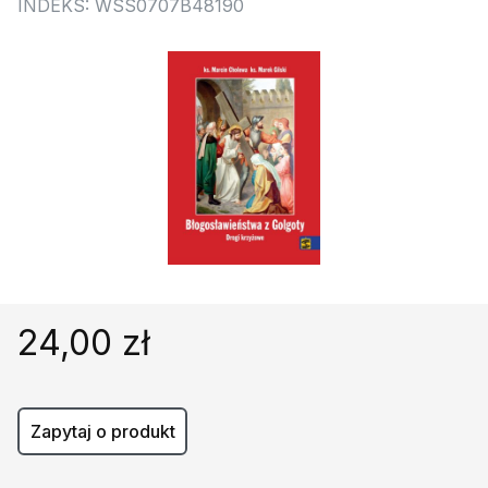
Religie
INDEKS: WSS0707B48190
Śpiewniki
Kultura
Książki obcojęzyczne
Poradniki, leksykony...
Dewocjonalia
Inne
Podręczniki szkolne
Promocja
24,00 zł
Zapytaj o produkt