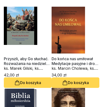
Przyszli, aby Go słuchać.
Do końca nas umiłował
Rozważania na niedziele i
Medytacje pasyjne i drogi
święta okresów mocnych
ks. Marek Gilski, ks.
krzyżowe
ks. Marcin Cholewa, ks.
Marcin Cholewa
Marek Gilski
42,00 zł
34,00 zł
Do koszyka
Do koszyka