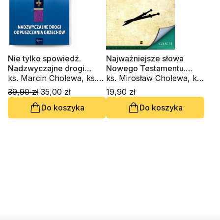
Nie tylko spowiedź.
Najważniejsze słowa
Nadzwyczajne drogi
Nowego Testamentu.
odpuszczania grzechów
ks. Marcin Cholewa, ks.
Część II
ks. Mirosław Cholewa, ks.
Marek Gilski
Marek Gilski
39,90 zł
35,00 zł
19,90 zł
Do koszyka
Do koszyka