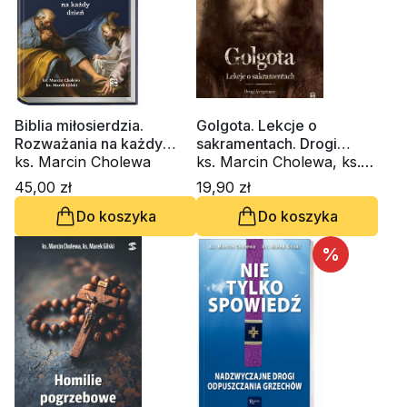
Biblia miłosierdzia.
Golgota. Lekcje o
Rozważania na każdy
sakramentach. Drogi
dzień
ks. Marcin Cholewa
krzyżowe
ks. Marcin Cholewa, ks.
Marek Gilski
45,00 zł
19,90 zł
Do koszyka
Do koszyka
%