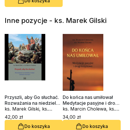
Do koszyka
Inne pozycje - ks. Marek Gilski
Przyszli, aby Go słuchać.
Do końca nas umiłował
Rozważania na niedziele i
Medytacje pasyjne i drogi
święta okresów mocnych
ks. Marek Gilski, ks.
krzyżowe
ks. Marcin Cholewa, ks.
Marcin Cholewa
Marek Gilski
42,00 zł
34,00 zł
Do koszyka
Do koszyka