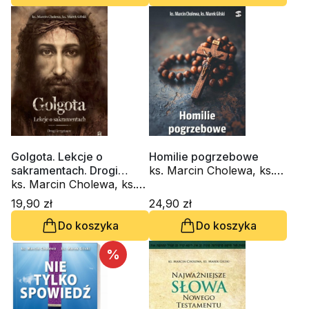
Golgota. Lekcje o
Homilie pogrzebowe
sakramentach. Drogi
ks. Marcin Cholewa, ks.
krzyżowe
ks. Marcin Cholewa, ks.
Marek Gilski
Marek Gilski
19,90 zł
24,90 zł
Do koszyka
Do koszyka
%