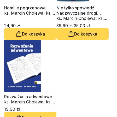
Homilie pogrzebowe
Nie tylko spowiedź.
ks. Marcin Cholewa, ks.
Nadzwyczajne drogi
Marek Gilski
odpuszczania grzechów
ks. Marcin Cholewa, ks.
Marek Gilski
24,90 zł
39,90 zł
35,00 zł
Do koszyka
Do koszyka
Rozważania adwentowe
ks. Marcin Cholewa, ks.
Marek Gilski
19,90 zł