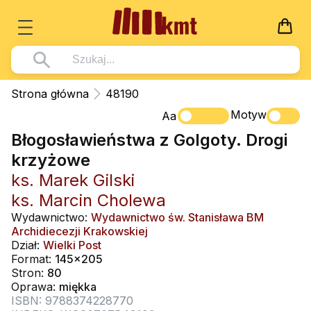
Książki
Strona główna
48190
Wszystko z kategorii - Książki
Motyw
Multimedia
Aa
Błogosławieństwa z Golgoty. Drogi
Pismo Święte
Wszystko z kategorii - Multimedia
Dla Dzieci
krzyżowe
Kościół Katolicki
DVD
Wszystko z kategorii - Dla Dzieci
Podręczniki
ks. Marek Gilski
Duszpasterstwo
CD-ROM
Literatura (D)
ks. Marcin Cholewa
Wszystko z kategorii - Podręczniki
Nowości
Teologia
Muzyka
Wydawnictwo:
Wydawnictwo św. Stanisława BM
Płyty, DVD (D)
Podręczniki i pomoce dydaktyczne
Zaloguj się
Archidiecezji Krakowskiej
Życie chrześcijańskie
Rekolekcje i inne na CD
Dział:
Wielki Post
Podręczniki i pomoce dydaktyczne
Zabawa i Nauka
Format:
145x205
Duchowość
Śpiew i modlitwa
Stron:
80
Oprawa:
miękka
Literatura piękna
Muzyka klasyczna
ISBN: 9788374228770