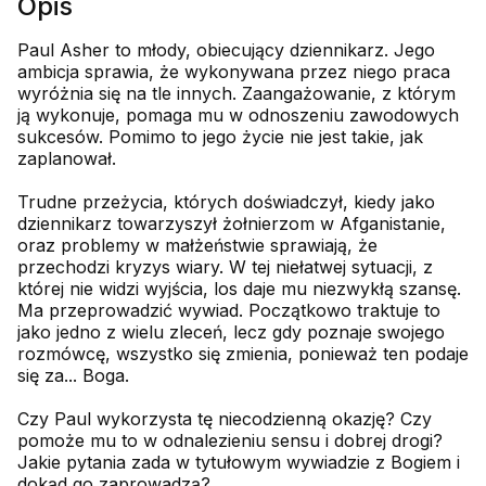
Opis
Paul Asher to młody, obiecujący dziennikarz. Jego
ambicja sprawia, że wykonywana przez niego praca
wyróżnia się na tle innych. Zaangażowanie, z którym
ją wykonuje, pomaga mu w odnoszeniu zawodowych
sukcesów. Pomimo to jego życie nie jest takie, jak
zaplanował.
Trudne przeżycia, których doświadczył, kiedy jako
dziennikarz towarzyszył żołnierzom w Afganistanie,
oraz problemy w małżeństwie sprawiają, że
przechodzi kryzys wiary. W tej niełatwej sytuacji, z
której nie widzi wyjścia, los daje mu niezwykłą szansę.
Ma przeprowadzić wywiad. Początkowo traktuje to
jako jedno z wielu zleceń, lecz gdy poznaje swojego
rozmówcę, wszystko się zmienia, ponieważ ten podaje
się za... Boga.
Czy Paul wykorzysta tę niecodzienną okazję? Czy
pomoże mu to w odnalezieniu sensu i dobrej drogi?
Jakie pytania zada w tytułowym wywiadzie z Bogiem i
dokąd go zaprowadzą?