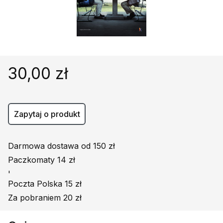
Religie
Śpiewniki
Kultura
Książki obcojęzyczne
Poradniki, leksykony...
30,00 zł
Dewocjonalia
Inne
Podręczniki szkolne
Zapytaj o produkt
Promocja
Darmowa dostawa od 150 zł
Paczkomaty 14 zł
'
Poczta Polska 15 zł
Za pobraniem 20 zł