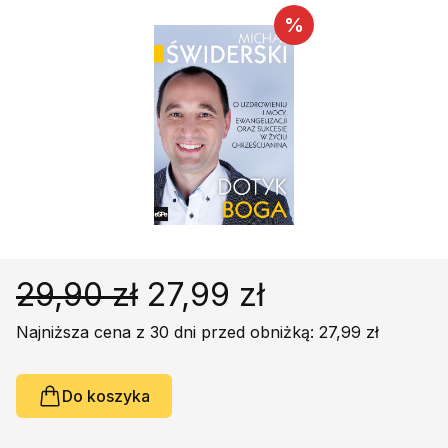
Religie
Śpiewniki
%
Kultura
Książki obcojęzyczne
Poradniki, leksykony...
Dewocjonalia
Inne
Podręczniki szkolne
Promocja
29,90 zł
27,99 zł
Najniższa cena z 30 dni przed obniżką: 27,99 zł
Do koszyka