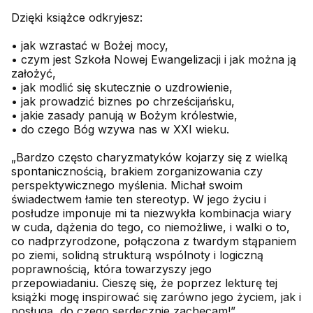
Dzięki książce odkryjesz:
• jak wzrastać w Bożej mocy,
• czym jest Szkoła Nowej Ewangelizacji i jak można ją
założyć,
• jak modlić się skutecznie o uzdrowienie,
• jak prowadzić biznes po chrześcijańsku,
• jakie zasady panują w Bożym królestwie,
• do czego Bóg wzywa nas w XXI wieku.
„Bardzo często charyzmatyków kojarzy się z wielką
spontanicznością, brakiem zorganizowania czy
perspektywicznego myślenia. Michał swoim
świadectwem łamie ten stereotyp. W jego życiu i
posłudze imponuje mi ta niezwykła kombinacja wiary
w cuda, dążenia do tego, co niemożliwe, i walki o to,
co nadprzyrodzone, połączona z twardym stąpaniem
po ziemi, solidną strukturą wspólnoty i logiczną
poprawnością, która towarzyszy jego
przepowiadaniu. Cieszę się, że poprzez lekturę tej
książki mogę inspirować się zarówno jego życiem, jak i
posługą, do czego serdecznie zachęcam!”