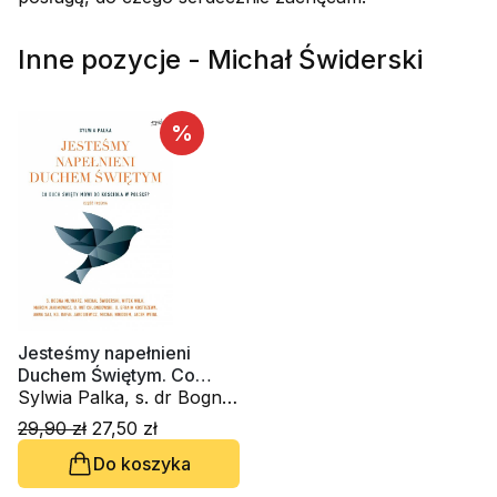
Inne pozycje - Michał Świderski
%
Jesteśmy napełnieni
Duchem Świętym. Co
Duch Święty mówi do
Sylwia Palka, s. dr Bogna
Kościoła w Polsce? Część
Młynarz ZDCh, Michał
29,90 zł
27,50 zł
3
Świderski, Anna Maria
Do koszyka
Saj, ks. Rafał Jarosiewicz,
Michał Nikodem, Jacek