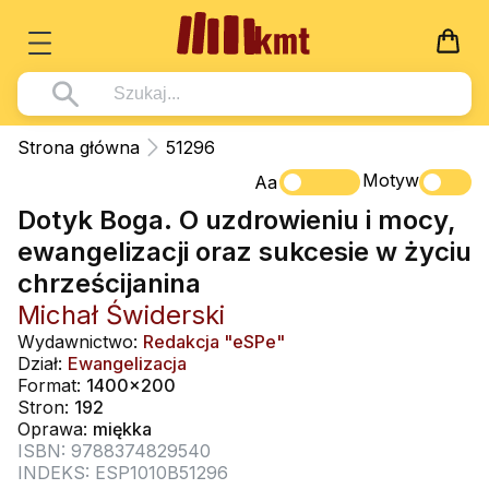
Książki
Strona główna
51296
Wszystko z kategorii - Książki
Motyw
Multimedia
Aa
Dotyk Boga. O uzdrowieniu i mocy,
Pismo Święte
Wszystko z kategorii - Multimedia
Dla Dzieci
ewangelizacji oraz sukcesie w życiu
Kościół Katolicki
DVD
Wszystko z kategorii - Dla Dzieci
Podręczniki
chrześcijanina
Duszpasterstwo
CD-ROM
Literatura (D)
Michał Świderski
Wszystko z kategorii - Podręczniki
Nowości
Teologia
Muzyka
Wydawnictwo:
Redakcja "eSPe"
Płyty, DVD (D)
Podręczniki i pomoce dydaktyczne
Zaloguj się
Dział:
Ewangelizacja
Życie chrześcijańskie
Rekolekcje i inne na CD
Format:
1400x200
Podręczniki i pomoce dydaktyczne
Zabawa i Nauka
Stron:
192
Duchowość
Śpiew i modlitwa
Oprawa:
miękka
ISBN: 9788374829540
Literatura piękna
Muzyka klasyczna
INDEKS: ESP1010B51296