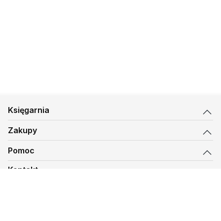
Weigl, o. Wit Piotr
Chlondowski OFM, ks.
Franciszek Kostrzewa,
Marcin Jakimowicz, Witek
Wilk
Księgarnia
Zakupy
Pomoc
Kontakt
biuro@kmt.pl
Księgarnia