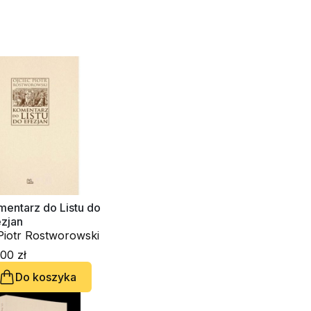
mentarz do Listu do
ezjan
Piotr Rostworowski
00 zł
Do koszyka