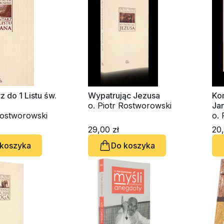
 do 1 Listu św.
Wypatrując Jezusa
Kom
o. Piotr Rostworowski
Ja
Rostworowski
o. 
29,00 zł
20,
 koszyka
Do koszyka