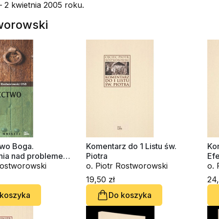
– 2 kwietnia 2005 roku.
tworowski
wo Boga.
Komentarz do 1 Listu św.
Ko
ia nad problemem
Piotra
Ef
Rostworowski
o. Piotr Rostworowski
o. 
19,50 zł
24,
 koszyka
Do koszyka