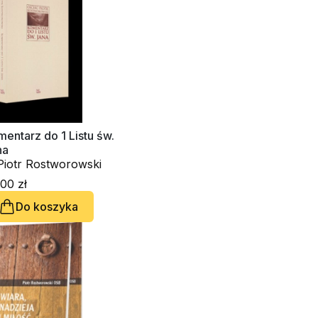
entarz do 1 Listu św.
na
Piotr Rostworowski
00 zł
Do koszyka