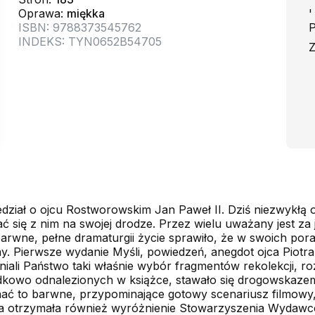
Oprawa:
miękka
'
ISBN: 9788373545762
P
INDEKS: TYN0652B54705
Z
dział o ojcu Rostworowskim Jan Paweł II. Dziś niezwykłą 
ć się z nim na swojej drodze. Przez wielu uważany jest za
wne, pełne dramaturgii życie sprawiło, że w swoich porada
y. Pierwsze wydanie Myśli, powiedzeń, anegdot ojca Piotr
iali Państwo taki właśnie wybór fragmentów rekolekcji, r
padkowo odnalezionych w książce, stawało się drogowskaze
ać to barwne, przypominające gotowy scenariusz filmowy, 
 ta otrzymała również wyróżnienie Stowarzyszenia Wydawcó