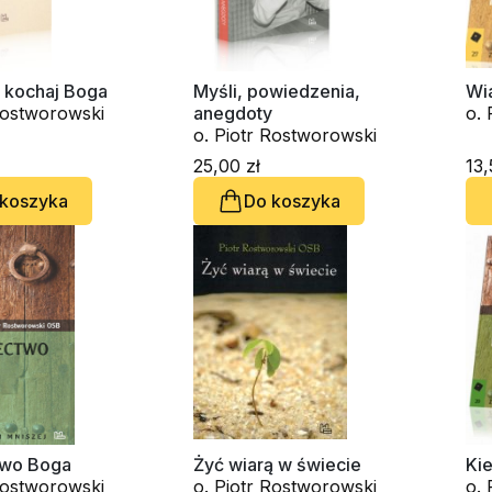
 kochaj Boga
Myśli, powiedzenia,
Wia
Rostworowski
anegdoty
o. 
o. Piotr Rostworowski
25,00 zł
13,
 koszyka
Do koszyka
two Boga
Żyć wiarą w świecie
Ki
Rostworowski
o. Piotr Rostworowski
o. 