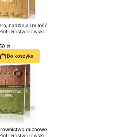
ra, nadzieja i miłość
Piotr Rostworowski
50 zł
Do koszyka
erownictwo duchowe
Piotr Rostworowski