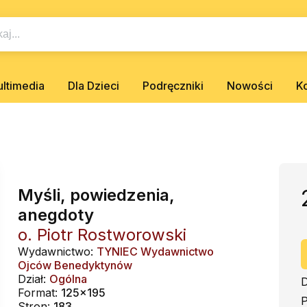
ltimedia
Dla Dzieci
Podręczniki
Nowości
K
Myśli, powiedzenia,
anegdoty
o. Piotr Rostworowski
Wydawnictwo:
TYNIEC Wydawnictwo
Ojców Benedyktynów
Dział:
Ogólna
D
Format:
125x195
P
Stron:
183