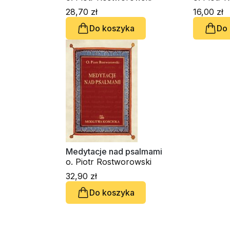
28,70 zł
16,00 zł
Do koszyka
Do
Medytacje nad psalmami
o. Piotr Rostworowski
32,90 zł
Do koszyka