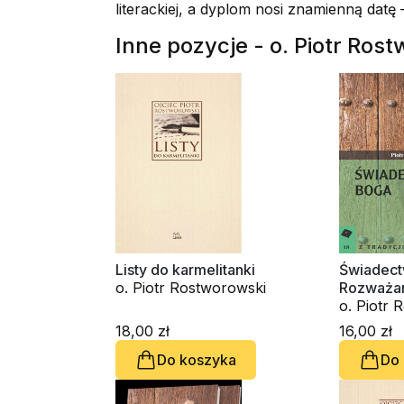
literackiej, a dyplom nosi znamienną datę 
Inne pozycje - o. Piotr Ros
Listy do karmelitanki
Świadect
o. Piotr Rostworowski
Rozważan
wiary
o. Piotr 
18,00 zł
16,00 zł
Do koszyka
Do