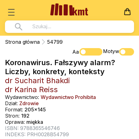
Książki
Strona główna
54799
Wszystko z kategorii - Książki
Motyw
Multimedia
Aa
Koronawirus. Fałszywy alarm?
Pismo Święte
Wszystko z kategorii - Multimedia
Dla Dzieci
Liczby, konkrety, konteksty
Kościół Katolicki
DVD
Wszystko z kategorii - Dla Dzieci
Podręczniki
dr Sucharit Bhakdi
Duszpasterstwo
CD-ROM
Literatura (D)
dr Karina Reiss
Wszystko z kategorii - Podręczniki
Nowości
Teologia
Muzyka
Wydawnictwo:
Wydawnictwo Prohibita
Płyty, DVD (D)
Podręczniki i pomoce dydaktyczne
Zaloguj się
Dział:
Zdrowie
Życie chrześcijańskie
Rekolekcje i inne na CD
Format:
205x145
Podręczniki i pomoce dydaktyczne
Zabawa i Nauka
Stron:
192
Duchowość
Śpiew i modlitwa
Oprawa:
miękka
ISBN: 9788365546746
Literatura piękna
Muzyka klasyczna
INDEKS: PRH0028B54799