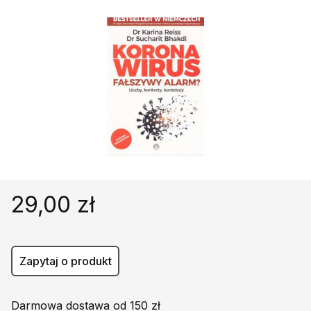
Religie
Śpiewniki
Kultura
Książki obcojęzyczne
Poradniki, leksykony...
Dewocjonalia
Inne
Podręczniki szkolne
Promocja
29,00 zł
Zapytaj o produkt
Darmowa dostawa od 150 zł