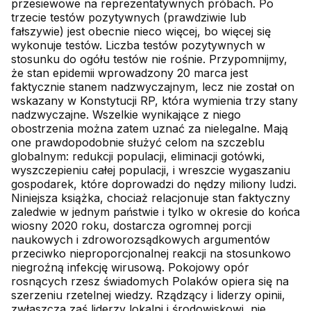
przesiewowe na reprezentatywnych próbach. Po
trzecie testów pozytywnych (prawdziwie lub
fałszywie) jest obecnie nieco więcej, bo więcej się
wykonuje testów. Liczba testów pozytywnych w
stosunku do ogółu testów nie rośnie. Przypomnijmy,
że stan epidemii wprowadzony 20 marca jest
faktycznie stanem nadzwyczajnym, lecz nie został on
wskazany w Konstytucji RP, która wymienia trzy stany
nadzwyczajne. Wszelkie wynikające z niego
obostrzenia można zatem uznać za nielegalne. Mają
one prawdopodobnie służyć celom na szczeblu
globalnym: redukcji populacji, eliminacji gotówki,
wyszczepieniu całej populacji, i wreszcie wygaszaniu
gospodarek, które doprowadzi do nędzy miliony ludzi.
Niniejsza książka, chociaż relacjonuje stan faktyczny
zaledwie w jednym państwie i tylko w okresie do końca
wiosny 2020 roku, dostarcza ogromnej porcji
naukowych i zdroworozsądkowych argumentów
przeciwko nieproporcjonalnej reakcji na stosunkowo
niegroźną infekcję wirusową. Pokojowy opór
rosnących rzesz świadomych Polaków opiera się na
szerzeniu rzetelnej wiedzy. Rządzący i liderzy opinii,
zwłaszcza zaś liderzy lokalni i środowiskowi, nie