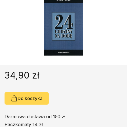
Religie
Śpiewniki
Kultura
Książki obcojęzyczne
Poradniki, leksykony...
Dewocjonalia
Inne
Podręczniki szkolne
Promocja
34,90 zł
Do koszyka
Darmowa dostawa od 150 zł
Paczkomaty 14 zł