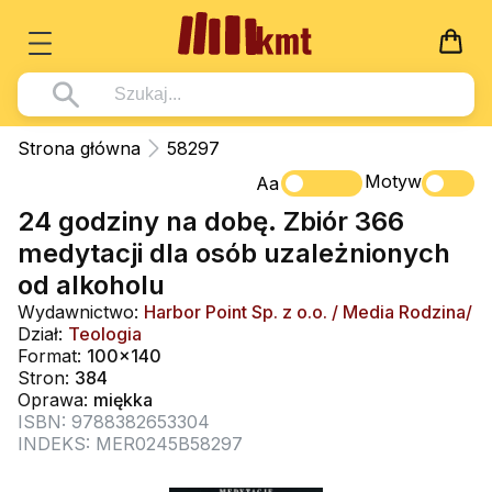
Książki
Strona główna
58297
Wszystko z kategorii - Książki
Motyw
Multimedia
Aa
24 godziny na dobę. Zbiór 366
Pismo Święte
Wszystko z kategorii - Multimedia
Dla Dzieci
medytacji dla osób uzależnionych
Kościół Katolicki
DVD
Wszystko z kategorii - Dla Dzieci
Podręczniki
od alkoholu
Duszpasterstwo
CD-ROM
Literatura (D)
Wydawnictwo:
Harbor Point Sp. z o.o. / Media Rodzina/
Wszystko z kategorii - Podręczniki
Nowości
Dział:
Teologia
Teologia
Muzyka
Płyty, DVD (D)
Podręczniki i pomoce dydaktyczne
Zaloguj się
Format:
100x140
Życie chrześcijańskie
Stron:
384
Rekolekcje i inne na CD
Podręczniki i pomoce dydaktyczne
Zabawa i Nauka
Oprawa:
miękka
Duchowość
ISBN: 9788382653304
Śpiew i modlitwa
INDEKS: MER0245B58297
Literatura piękna
Muzyka klasyczna