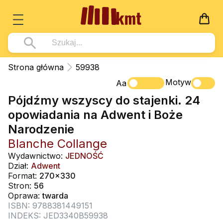
Książki
Strona główna
59938
Wszystko z kategorii - Książki
Motyw
Multimedia
Aa
Pójdźmy wszyscy do stajenki. 24
Pismo Święte
Wszystko z kategorii - Multimedia
Dla Dzieci
opowiadania na Adwent i Boże
Kościół Katolicki
DVD
Wszystko z kategorii - Dla Dzieci
Podręczniki
Narodzenie
Duszpasterstwo
CD-ROM
Literatura (D)
Blanche Collange
Wszystko z kategorii - Podręczniki
Nowości
Teologia
Muzyka
Wydawnictwo:
JEDNOŚĆ
Płyty, DVD (D)
Podręczniki i pomoce dydaktyczne
Zaloguj się
Dział:
Adwent
Życie chrześcijańskie
Rekolekcje i inne na CD
Format:
270x330
Podręczniki i pomoce dydaktyczne
Zabawa i Nauka
Stron:
56
Duchowość
Śpiew i modlitwa
Oprawa:
twarda
ISBN: 9788381449151
Literatura piękna
Muzyka klasyczna
INDEKS: JED3340B59938