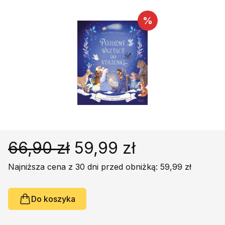
Religie
Śpiewniki
%
Kultura
Książki obcojęzyczne
Poradniki, leksykony...
Dewocjonalia
Inne
Podręczniki szkolne
Promocja
66,90 zł
59,99 zł
Najniższa cena z 30 dni przed obniżką: 59,99 zł
Do koszyka