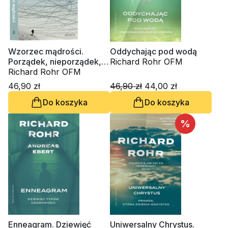
Wzorzec mądrości.
Oddychając pod wodą
Porządek, nieporządek,
Richard Rohr OFM
nowy porządek
Richard Rohr OFM
46,90 zł
46,90 zł
44,00 zł
Do koszyka
Do koszyka
%
Enneagram. Dziewięć
Uniwersalny Chrystus.