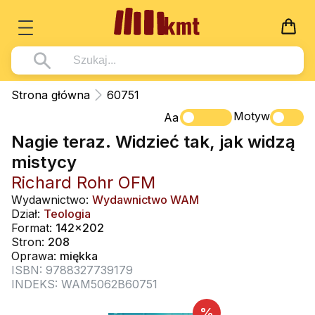
Książki
Strona główna
60751
Wszystko z kategorii - Książki
Motyw
Multimedia
Aa
Nagie teraz. Widzieć tak, jak widzą
Pismo Święte
Wszystko z kategorii - Multimedia
Dla Dzieci
mistycy
Kościół Katolicki
DVD
Wszystko z kategorii - Dla Dzieci
Podręczniki
Richard Rohr OFM
Duszpasterstwo
CD-ROM
Literatura (D)
Wydawnictwo:
Wydawnictwo WAM
Wszystko z kategorii - Podręczniki
Nowości
Dział:
Teologia
Teologia
Muzyka
Płyty, DVD (D)
Podręczniki i pomoce dydaktyczne
Zaloguj się
Format:
142x202
Życie chrześcijańskie
Stron:
208
Rekolekcje i inne na CD
Podręczniki i pomoce dydaktyczne
Zabawa i Nauka
Oprawa:
miękka
Duchowość
ISBN: 9788327739179
Śpiew i modlitwa
INDEKS: WAM5062B60751
Literatura piękna
Muzyka klasyczna
%