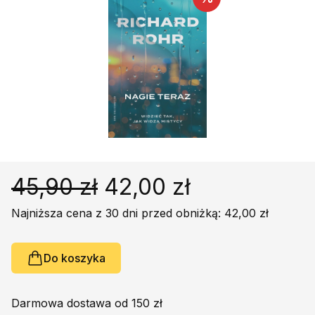
Religie
Śpiewniki
Kultura
Książki obcojęzyczne
Poradniki, leksykony...
Dewocjonalia
Inne
Podręczniki szkolne
Promocja
45,90 zł
42,00 zł
Najniższa cena z 30 dni przed obniżką: 42,00 zł
Do koszyka
Darmowa dostawa od 150 zł