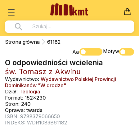
Książki
Strona główna
61182
Wszystko z kategorii - Książki
Motyw
Multimedia
Aa
O odpowiedniości wcielenia
Pismo Święte
Wszystko z kategorii - Multimedia
Dla Dzieci
św. Tomasz z Akwinu
Kościół Katolicki
DVD
Wszystko z kategorii - Dla Dzieci
Podręczniki
Wydawnictwo:
Wydawnictwo Polskiej Prowincji
Duszpasterstwo
Dominikanów "W drodze"
CD-ROM
Literatura (D)
Wszystko z kategorii - Podręczniki
Nowości
Dział:
Teologia
Teologia
Muzyka
Format:
152x230
Płyty, DVD (D)
Podręczniki i pomoce dydaktyczne
Zaloguj się
Stron:
240
Życie chrześcijańskie
Rekolekcje i inne na CD
Podręczniki i pomoce dydaktyczne
Oprawa:
twarda
Zabawa i Nauka
ISBN: 9788379066650
Duchowość
Śpiew i modlitwa
INDEKS: WDR1083B61182
Literatura piękna
Muzyka klasyczna