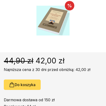
Religie
Śpiewniki
%
Kultura
Książki obcojęzyczne
Poradniki, leksykony...
Dewocjonalia
Inne
Podręczniki szkolne
44,90 zł
42,00 zł
Promocja
Najniższa cena z 30 dni przed obniżką: 42,00 zł
Do koszyka
Darmowa dostawa od 150 zł