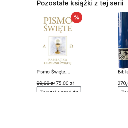
Pozostałe książki z tej serii
%
Pismo Święte.
Bibl
Pamiątka I Kominii
Świętej
99,00 zł
75,00 zł
270,
Zapytaj o produkt
Zap