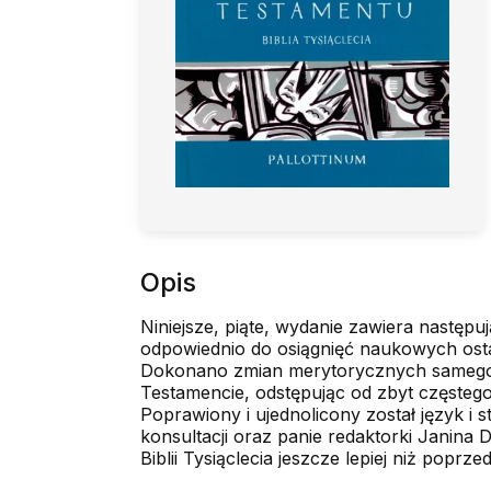
Opis
Niniejsze, piąte, wydanie zawiera następ
odpowiednio do osiągnięć naukowych ostatn
Dokonano zmian merytorycznych samego p
Testamencie, odstępując od zbyt częstego
Poprawiony i ujednolicony został język i
konsultacji oraz panie redaktorki Janina
Biblii Tysiąclecia jeszcze lepiej niż popr