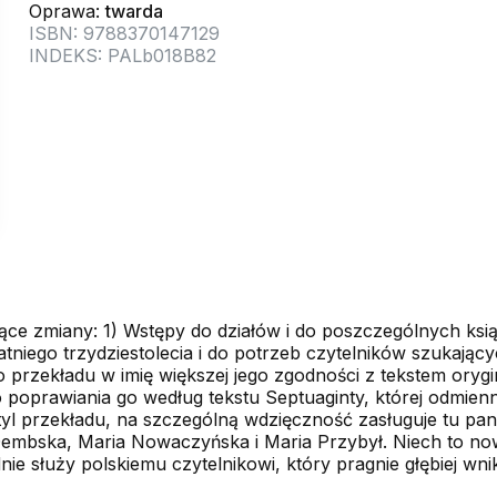
Oprawa:
twarda
ISBN: 9788370147129
INDEKS: PALb018B82
ujące zmiany: 1) Wstępy do działów i do poszczególnych k
iego trzydziestolecia i do potrzeb czytelników szukającyc
rzekładu w imię większej jego zgodności z tekstem oryg
 poprawiania go według tekstu Septuaginty, której odmien
 styl przekładu, na szczególną wdzięczność zasługuje tu p
 Dembska, Maria Nowaczyńska i Maria Przybył. Niech to no
zednie służy polskiemu czytelnikowi, który pragnie głębiej 