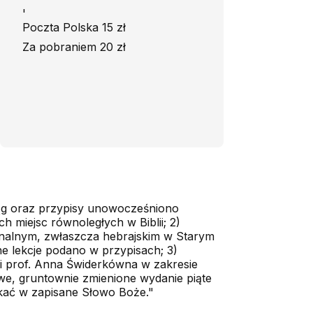
'
Poczta Polska 15 zł
Za pobraniem 20 zł
siąg oraz przypisy unowocześniono
h miejsc równoległych w Biblii; 2)
inalnym, zwłaszcza hebrajskim w Starym
ne lekcje podano w przypisach; 3)
ani prof. Anna Świderkówna w zakresie
we, gruntownie zmienione wydanie piąte
wnikać w zapisane Słowo Boże."