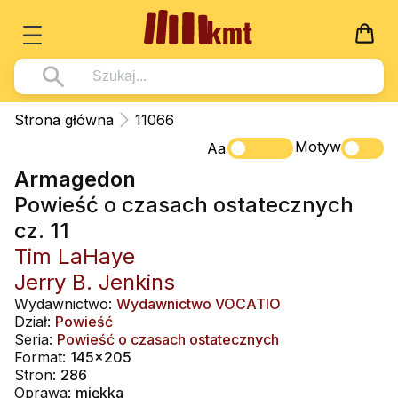
Książki
Strona główna
11066
Wszystko z kategorii - Książki
Motyw
Multimedia
Aa
Armagedon
Pismo Święte
Wszystko z kategorii - Multimedia
Dla Dzieci
Powieść o czasach ostatecznych
Kościół Katolicki
DVD
Wszystko z kategorii - Dla Dzieci
Podręczniki
cz. 11
Duszpasterstwo
CD-ROM
Literatura (D)
Tim LaHaye
Wszystko z kategorii - Podręczniki
Nowości
Teologia
Muzyka
Jerry B. Jenkins
Płyty, DVD (D)
Podręczniki i pomoce dydaktyczne
Zaloguj się
Wydawnictwo:
Wydawnictwo VOCATIO
Życie chrześcijańskie
Rekolekcje i inne na CD
Podręczniki i pomoce dydaktyczne
Zabawa i Nauka
Dział:
Powieść
Duchowość
Seria:
Powieść o czasach ostatecznych
Śpiew i modlitwa
Format:
145x205
Literatura piękna
Muzyka klasyczna
Stron:
286
Oprawa:
miękka