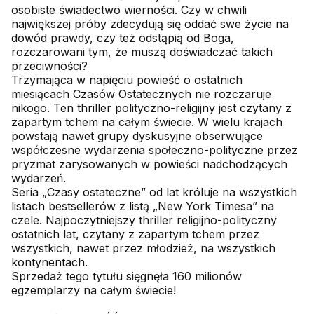
osobiste świadectwo wierności. Czy w chwili
największej próby zdecydują się oddać swe życie na
dowód prawdy, czy też odstąpią od Boga,
rozczarowani tym, że muszą doświadczać takich
przeciwności?
Trzymająca w napięciu powieść o ostatnich
miesiącach Czasów Ostatecznych nie rozczaruje
nikogo. Ten thriller polityczno-religijny jest czytany z
zapartym tchem na całym świecie. W wielu krajach
powstają nawet grupy dyskusyjne obserwujące
współczesne wydarzenia społeczno-polityczne przez
pryzmat zarysowanych w powieści nadchodzących
wydarzeń.
Seria „Czasy ostateczne” od lat króluje na wszystkich
listach bestsellerów z listą „New York Timesa” na
czele. Najpoczytniejszy thriller religijno-polityczny
ostatnich lat, czytany z zapartym tchem przez
wszystkich, nawet przez młodzież, na wszystkich
kontynentach.
Sprzedaż tego tytułu sięgnęła 160 milionów
egzemplarzy na całym świecie!