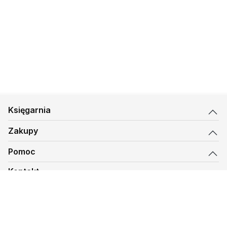
Księgarnia
Zakupy
Pomoc
Kontakt
biuro@kmt.pl
Księgarnia