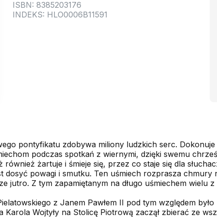
ISBN: 8385203176
INDEKS: HLO0006B11591
wego pontyfikatu zdobywa miliony ludzkich serc. Dokonuje
miechom podczas spotkań z wiernymi, dzięki swemu chrześ
ównież żartuje i śmieje się, przez co staje się dla słucha
jest dosyć powagi i smutku. Ten uśmiech rozprasza chmu
psze jutro. Z tym zapamiętanym na długo uśmiechem wielu
 Pielatowskiego z Janem Pawłem II pod tym względem było 
 Karola Wojtyły na Stolicę Piotrową zaczął zbierać ze ws