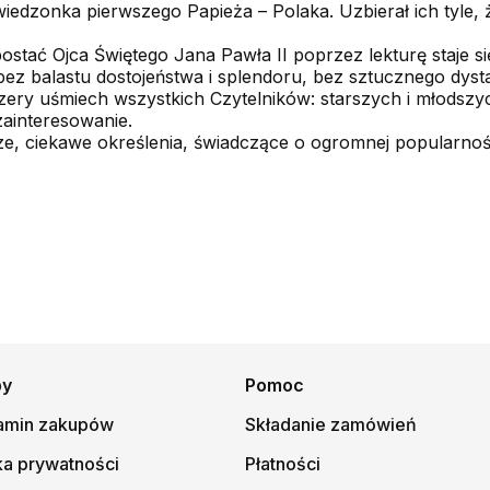
iedzonka pierwszego Papieża – Polaka. Uzbierał ich tyle, ż
ostać Ojca Świętego Jana Pawła II poprzez lekturę staje się
, bez balastu dostojeństwa i splendoru, bez sztucznego dys
czery uśmiech wszystkich Czytelników: starszych i młodszy
zainteresowanie.
jsze, ciekawe określenia, świadczące o ogromnej popularnośc
py
Pomoc
amin zakupów
Składanie zamówień
ka prywatności
Płatności