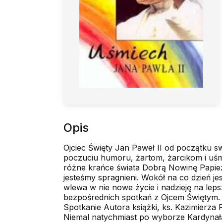
Opis
Ojciec Święty Jan Paweł II od początku s
poczuciu humoru, żartom, żarcikom i uś
różne krańce świata Dobrą Nowinę Papież r
jesteśmy spragnieni. Wokół na co dzień 
wlewa w nie nowe życie i nadzieję na le
bezpośrednich spotkań z Ojcem Świętym.
Spotkanie Autora książki, ks. Kazimierza
Niemal natychmiast po wyborze Kardynała