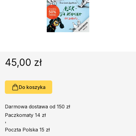
Religie
Śpiewniki
Kultura
Książki obcojęzyczne
Poradniki, leksykony...
Dewocjonalia
Inne
45,00 zł
Podręczniki szkolne
Promocja
Do koszyka
Darmowa dostawa od 150 zł
Paczkomaty 14 zł
'
Poczta Polska 15 zł