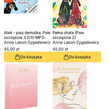
Alek - psia demolka. Psie
Pełna chata (Psie
szczęście 3 (CD-MP3-
szczęście 2)
audiobook)
Anna Lasoń-Zygadlewicz
Anna Lasoń-Zygadlewicz
45,00 zł
45,00 zł
Do koszyka
Do koszyka