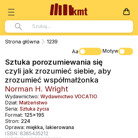
Książki
Strona główna
1239
Wszystko z kategorii - Książki
Motyw
Multimedia
Aa
Sztuka porozumiewania się
Pismo Święte
Wszystko z kategorii - Multimedia
Dla Dzieci
czyli jak zrozumieć siebie, aby
Kościół Katolicki
DVD
Wszystko z kategorii - Dla Dzieci
Podręczniki
zrozumieć współmałżonka
Duszpasterstwo
CD-ROM
Literatura (D)
Norman H. Wright
Wszystko z kategorii - Podręczniki
Nowości
Teologia
Muzyka
Wydawnictwo:
Wydawnictwo VOCATIO
Płyty, DVD (D)
Podręczniki i pomoce dydaktyczne
Zaloguj się
Dział:
Małżeństwo
Życie chrześcijańskie
Rekolekcje i inne na CD
Seria:
Sztuka życia
Podręczniki i pomoce dydaktyczne
Zabawa i Nauka
Format:
125x195
Duchowość
Śpiew i modlitwa
Stron:
224
Oprawa:
miękka, lakierowana
Literatura piękna
Muzyka klasyczna
ISBN: 8385435212