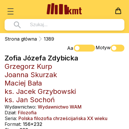
Książki
Strona główna
1389
Wszystko z kategorii - Książki
Motyw
Multimedia
Aa
Zofia Józefa Zdybicka
Pismo Święte
Wszystko z kategorii - Multimedia
Dla Dzieci
Grzegorz Kurp
Kościół Katolicki
DVD
Wszystko z kategorii - Dla Dzieci
Podręczniki
Joanna Skurzak
Duszpasterstwo
CD-ROM
Literatura (D)
Maciej Bała
Wszystko z kategorii - Podręczniki
Nowości
Teologia
Muzyka
ks. Jacek Grzybowski
Płyty, DVD (D)
Podręczniki i pomoce dydaktyczne
Zaloguj się
ks. Jan Sochoń
Życie chrześcijańskie
Rekolekcje i inne na CD
Podręczniki i pomoce dydaktyczne
Zabawa i Nauka
Wydawnictwo:
Wydawnictwo WAM
Duchowość
Śpiew i modlitwa
Dział:
Filozofia
Seria:
Polska filozofia chrześcijańska XX wieku
Literatura piękna
Muzyka klasyczna
Format:
156x232