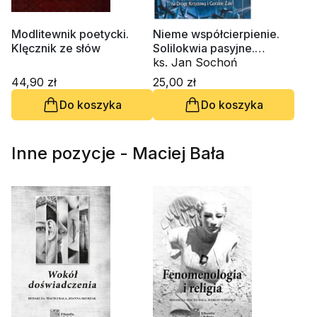
Modlitewnik poetycki.
Nieme współcierpienie.
Klęcznik ze słów
Solilokwia pasyjne.
Rozważania dla dorosłych
ks. Jan Sochoń
na Drogę Krzyżową i
44,90 zł
25,00 zł
Gorzkie Żale
Do koszyka
Do koszyka
Inne pozycje - Maciej Bała