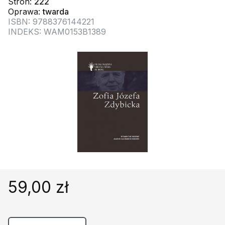
Stron:
222
Religie
Śpiewniki
Oprawa:
twarda
Kultura
ISBN: 9788376144221
INDEKS: WAM0153B1389
Książki obcojęzyczne
Poradniki, leksykony...
Dewocjonalia
Inne
Podręczniki szkolne
Promocja
59,00 zł