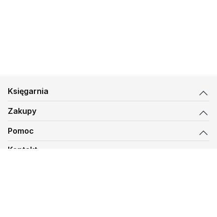
Księgarnia
Zakupy
Pomoc
Kontakt
biuro@kmt.pl
Księgarnia
© 1997-
2026
Księgarnia Mateusza, kmt.pl