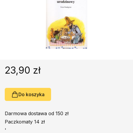
Religie
Śpiewniki
Kultura
Książki obcojęzyczne
Poradniki, leksykony...
Dewocjonalia
Inne
Podręczniki szkolne
23,90 zł
Promocja
Do koszyka
Darmowa dostawa od 150 zł
Paczkomaty 14 zł
'