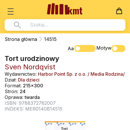
Książki
Strona główna
14515
Wszystko z kategorii - Książki
Motyw
Multimedia
Aa
Tort urodzinowy
Pismo Święte
Wszystko z kategorii - Multimedia
Dla Dzieci
Sven Nordqvist
Kościół Katolicki
DVD
Wszystko z kategorii - Dla Dzieci
Podręczniki
Wydawnictwo:
Harbor Point Sp. z o.o. / Media Rodzina/
Duszpasterstwo
Dział:
Dla dzieci
CD-ROM
Literatura (D)
Wszystko z kategorii - Podręczniki
Nowości
Format:
215x300
Teologia
Muzyka
Stron:
24
Płyty, DVD (D)
Podręczniki i pomoce dydaktyczne
Zaloguj się
Oprawa:
twarda
Życie chrześcijańskie
Rekolekcje i inne na CD
Podręczniki i pomoce dydaktyczne
ISBN: 9788372782007
Zabawa i Nauka
INDEKS: MER0140B14515
Duchowość
Śpiew i modlitwa
Literatura piękna
Muzyka klasyczna