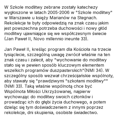
W Szkole modlitwy zebrane zostały katechezy
wygłoszone w latach 2005-2006 w "Szkole modlitwy"
w Warszawie u księży Marianów na Stegnach.
Rekolekcje te były odpowiedzią na znak czasu jakim
jest powszechna potrzeba duchowości i nowy głód
modlitwy ujawniające się we współczesnym świecie
(Jan Paweł II, Novo millennio ineunte 33).
Jan Paweł II, kreśląc program dla Kościoła na trzecie
tysiąclecie, szczególną uwagę zwrócił właśnie na ten
znak czasu i zalecił, aby "wychowanie do modlitwy
stało się w pewien sposób kluczowym elementem
wszelkich programów duszpasterskich"(NMI 34). W
szczególny sposób wezwał chrześcijańskie wspólnoty,
aby stawały się "prawdziwymi "szkołami modlitwy""
(NMI 33). Taką właśnie wspólnotą chce być
Wspólnota Miłości Ukrzyżowanej, najpierw
wychowując do modlitwy swoich członków i
prowadząc ich do głębi życia duchowego, a potem
dzieląc się tym doświadczeniem z innymi poprzez
rekolekcje, dni skupienia, osobiste świadectwo.