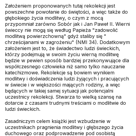
Założeniem proponowanych tutaj rekolekcji jest
powszechne powołanie do świętości, a więc także do
głębokiego życia modlitwy, o czym z mocą
przypomniał zarówno Sobór jak i Jan Paweł II. Wierni
świeccy nie mogą się według Papieża "zadowolić
modlitwą powierzchowną" gdyż staliby się "
chrześcijanami w zagrożeniu" (NMI 34). Dodatkowym
założeniem jest to, że świadectwo ludzi świeckich,
którzy podejmują w swoim życiu wierną modlitwę
będzie w pewien sposób bardziej przekonywujące dla
współczesnego człowieka niż samo tylko nauczanie
katechizmowe. Rekolekcje są bowiem wynikiem
modlitwy i doświadczenia ludzi żyjących i pracujących
w świecie i w większości mających rodziny, a więc
będących w takiej samej sytuacji jak potencjalni
uczestnicy rekolekcji. Stwarza to wielką szansę na
dotarcie z czasami trudnymi treściami o modlitwie do
ludzi świeckich.
Zasadniczym celem książki jest wzbudzenie w
uczestnikach pragnienia modlitwy i głębszego życia
duchowego oraz podprowadzenie pod osobistą