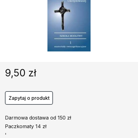
Religie
Śpiewniki
Kultura
Książki obcojęzyczne
Poradniki, leksykony...
Dewocjonalia
Inne
Podręczniki szkolne
9,50 zł
Promocja
Zapytaj o produkt
Darmowa dostawa od 150 zł
Paczkomaty 14 zł
'