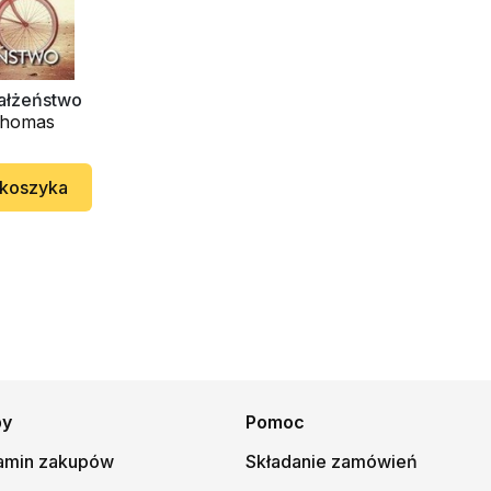
ałżeństwo
Thomas
 koszyka
py
Pomoc
amin zakupów
Składanie zamówień