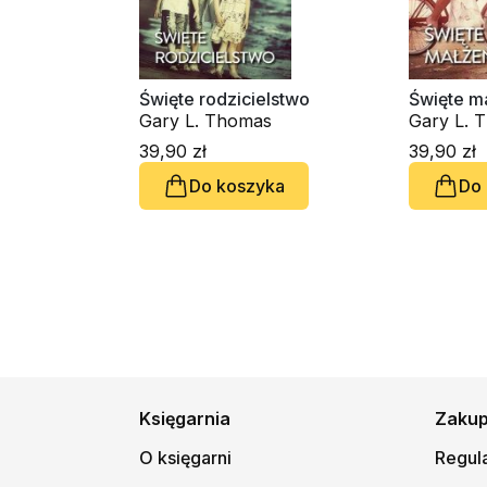
Święte rodzicielstwo
Święte m
Gary L. Thomas
Gary L. 
39,90 zł
39,90 zł
Do koszyka
Do
Księgarnia
Zaku
O księgarni
Regul