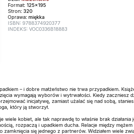
Format:
125x195
Stron:
320
Oprawa:
miękka
ISBN: 9788374920377
INDEKS: VOC0336B18883
adkiem – i dobre małżeństwo nie trwa przypadkiem. Książe
wzięcia wymagają wyborów i wytrwałości. Kiedy zaczniesz d
zejmować inicjatywę, zamiast użalać się nad sobą, stanies
a, który ją stworzył.
je wiele kobiet, ale tak naprawdę to właśnie brak działani
ością, rozpaczą i upadkiem ducha. Relacje między męże
ego zamknięcia się jednego z partnerów. Widziałem wiele 