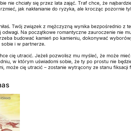
bie nie chciały się przez lata zająć. Traf chce, że najbardzie
rzmieć, jak nakłanianie do ryzyka, ale krocząc pozornie ty
zyniłaś. Twój związek z mężczyzną wynika bezpośrednio z te
ej odwagi. Na początkowe romantyczne zauroczenie nie mu
 trzeba budować kamień po kamieniu, dokonywać wyborów, a
sobie i w partnerze.
chce cię utracić. Jeżeli pozwolisz mu myśleć, że może mieć
 dniu, w którym uświadomi sobie, że ty po prostu nie będz
eni, może cię utracić – zostanie wytrącony ze stanu fiksacji 
mas