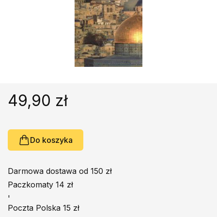
Religie
Śpiewniki
Kultura
Książki obcojęzyczne
Poradniki, leksykony...
Dewocjonalia
Inne
49,90 zł
Podręczniki szkolne
Promocja
Do koszyka
Darmowa dostawa od 150 zł
Paczkomaty 14 zł
'
Poczta Polska 15 zł