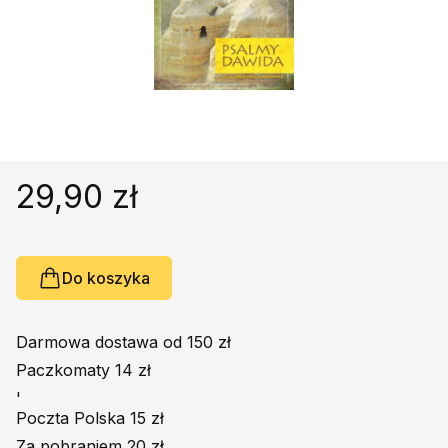
Religie
Śpiewniki
Kultura
Książki obcojęzyczne
Poradniki, leksykony...
Dewocjonalia
Inne
29,90 zł
Podręczniki szkolne
Promocja
Do koszyka
Darmowa dostawa od 150 zł
Paczkomaty 14 zł
'
Poczta Polska 15 zł
Za pobraniem 20 zł