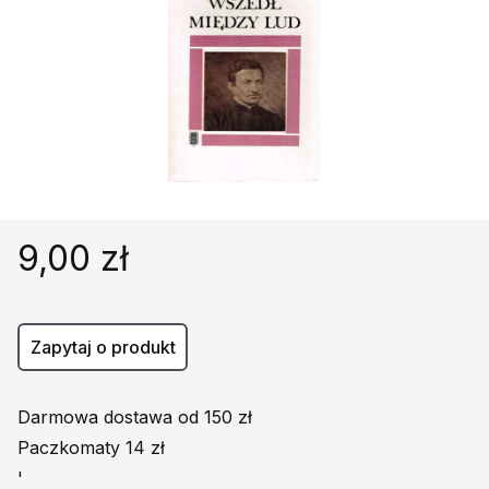
Religie
Śpiewniki
Kultura
Książki obcojęzyczne
Poradniki, leksykony...
Dewocjonalia
Inne
Podręczniki szkolne
9,00 zł
Promocja
Zapytaj o produkt
Darmowa dostawa od 150 zł
Paczkomaty 14 zł
'