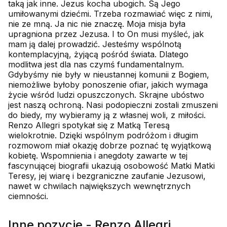
taką jak inne. Jezus kocha ubogich. Są Jego
umiłowanymi dziećmi. Trzeba rozmawiać więc z nimi,
nie ze mną. Ja nic nie znaczę. Moja misja była
upragniona przez Jezusa. I to On musi myśleć, jak
mam ją dalej prowadzić. Jesteśmy wspólnotą
kontemplacyjną, żyjącą pośród świata. Dlatego
modlitwa jest dla nas czymś fundamentalnym.
Gdybyśmy nie były w nieustannej komunii z Bogiem,
niemożliwe byłoby ponoszenie ofiar, jakich wymaga
życie wśród ludzi opuszczonych. Skrajne ubóstwo
jest naszą ochroną. Nasi podopieczni zostali zmuszeni
do biedy, my wybieramy ją z własnej woli, z miłości.
Renzo Allegri spotykał się z Matką Teresą
wielokrotnie. Dzięki wspólnym podróżom i długim
rozmowom miał okazję dobrze poznać tę wyjątkową
kobietę. Wspomnienia i anegdoty zawarte w tej
fascynującej biografii ukazują osobowość Matki Matki
Teresy, jej wiarę i bezgraniczne zaufanie Jezusowi,
nawet w chwilach największych wewnętrznych
ciemności.
Inne pozycje - Renzo Allegri