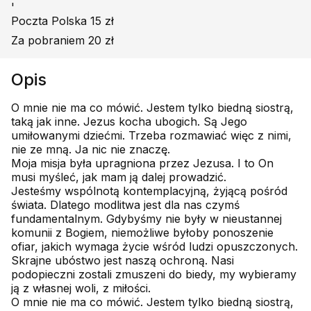
'
Poczta Polska 15 zł
Za pobraniem 20 zł
Opis
O mnie nie ma co mówić. Jestem tylko biedną siostrą,
taką jak inne. Jezus kocha ubogich. Są Jego
umiłowanymi dziećmi. Trzeba rozmawiać więc z nimi,
nie ze mną. Ja nic nie znaczę.
Moja misja była upragniona przez Jezusa. I to On
musi myśleć, jak mam ją dalej prowadzić.
Jesteśmy wspólnotą kontemplacyjną, żyjącą pośród
świata. Dlatego modlitwa jest dla nas czymś
fundamentalnym. Gdybyśmy nie były w nieustannej
komunii z Bogiem, niemożliwe byłoby ponoszenie
ofiar, jakich wymaga życie wśród ludzi opuszczonych.
Skrajne ubóstwo jest naszą ochroną. Nasi
podopieczni zostali zmuszeni do biedy, my wybieramy
ją z własnej woli, z miłości.
O mnie nie ma co mówić. Jestem tylko biedną siostrą,