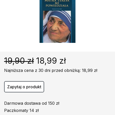
Religie
Śpiewniki
Kultura
Książki obcojęzyczne
Poradniki, leksykony...
Dewocjonalia
Inne
Podręczniki szkolne
19,90 zł
18,99 zł
Promocja
Najniższa cena z 30 dni przed obniżką: 18,99 zł
Zapytaj o produkt
Darmowa dostawa od 150 zł
Paczkomaty 14 zł