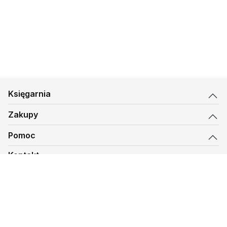
Księgarnia
Zakupy
Pomoc
Kontakt
biuro@kmt.pl
Księgarnia
© 1997-
2026
Księgarnia Mateusza, kmt.pl