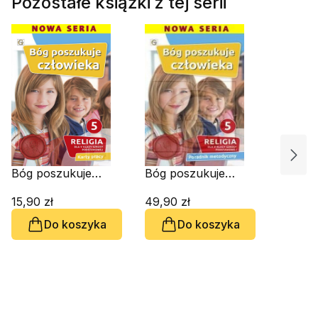
Pozostałe książki z tej serii
Bóg poszukuje
Bóg poszukuje
człowieka. Karty
człowieka.
pracy do klasy 5
15,90 zł
Przewodnik
49,90 zł
metodyczny dla 5
Do koszyka
Do koszyka
klasy