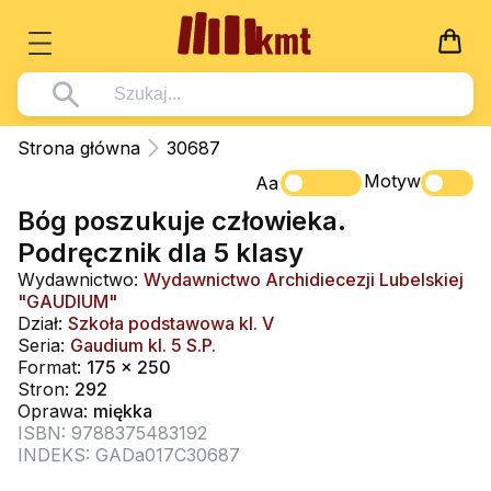
Książki
Strona główna
30687
Wszystko z kategorii - Książki
Motyw
Multimedia
Aa
Bóg poszukuje człowieka.
Pismo Święte
Wszystko z kategorii - Multimedia
Dla Dzieci
Podręcznik dla 5 klasy
Kościół Katolicki
DVD
Wszystko z kategorii - Dla Dzieci
Podręczniki
Wydawnictwo:
Wydawnictwo Archidiecezji Lubelskiej
Duszpasterstwo
"GAUDIUM"
CD-ROM
Literatura (D)
Wszystko z kategorii - Podręczniki
Nowości
Dział:
Szkoła podstawowa kl. V
Teologia
Muzyka
Seria:
Gaudium kl. 5 S.P.
Płyty, DVD (D)
Podręczniki i pomoce dydaktyczne
Zaloguj się
Format:
175 x 250
Życie chrześcijańskie
Rekolekcje i inne na CD
Podręczniki i pomoce dydaktyczne
Stron:
292
Zabawa i Nauka
Oprawa:
miękka
Duchowość
Śpiew i modlitwa
ISBN: 9788375483192
INDEKS: GADa017C30687
Literatura piękna
Muzyka klasyczna