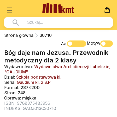
Książki
Strona główna
30710
Wszystko z kategorii - Książki
Motyw
Multimedia
Aa
Bóg daje nam Jezusa. Przewodnik
Pismo Święte
Wszystko z kategorii - Multimedia
Dla Dzieci
metodyczny dla 2 klasy
Kościół Katolicki
DVD
Wszystko z kategorii - Dla Dzieci
Podręczniki
Wydawnictwo:
Wydawnictwo Archidiecezji Lubelskiej
Duszpasterstwo
"GAUDIUM"
CD-ROM
Literatura (D)
Wszystko z kategorii - Podręczniki
Nowości
Dział:
Szkoła podstawowa kl. II
Teologia
Muzyka
Seria:
Gaudium kl. 2 S.P.
Płyty, DVD (D)
Podręczniki i pomoce dydaktyczne
Zaloguj się
Format:
287x200
Życie chrześcijańskie
Rekolekcje i inne na CD
Podręczniki i pomoce dydaktyczne
Stron:
248
Zabawa i Nauka
Oprawa:
miękka
Duchowość
Śpiew i modlitwa
ISBN: 9788375483956
INDEKS: GADa013C30710
Literatura piękna
Muzyka klasyczna