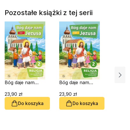
Pozostałe książki z tej serii
Bóg daje nam
Bóg daje nam
Jezusa. Podręcznik
Jezusa. Podręcznik
dla 2 klasy. Cz. 1
23,90 zł
dla 2 klasy. Cz. 2
23,90 zł
Do koszyka
Do koszyka