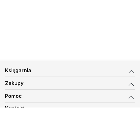
Księgarnia
Zakupy
Pomoc
Kontakt
biuro@kmt.pl
Księgarnia