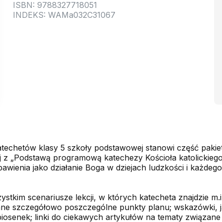
ISBN: 9788327718051
INDEKS: WAMa032C31067
echetów klasy 5 szkoły podstawowej stanowi część pakietu
j z „Podstawą programową katechezy Kościoła katolickiego
awienia jako działanie Boga w dziejach ludzkości i każdeg
tkim scenariusze lekcji, w których katecheta znajdzie m.
sane szczegółowo poszczególne punkty planu; wskazówki, 
i piosenek; linki do ciekawych artykułów na tematy związane