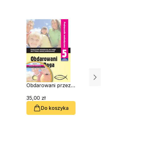
Obdarowani przez
Boga. Przewodnik
metodyczny dla 5
35,00 zł
klasy
Do koszyka