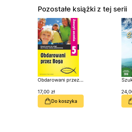
Pozostałe książki z tej serii
Obdarowani przez
Szuk
Boga. Zeszyt
Podr
ćwiczeń do klasy 5
17,00 zł
klas
24,0
Do koszyka