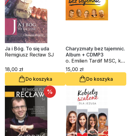
Ja i Bóg. To się uda
Charyzmaty bez tajemnic.
Remigiusz Recław SJ
Album + CDMP3
o. Emilien Tardif MSC, ks.
Serafino Falvo, Dariusz
18,00 zł
15,00 zł
Jeziorny, Remigiusz
Do koszyka
Do koszyka
Recław SJ, Inga
Pozorska
%