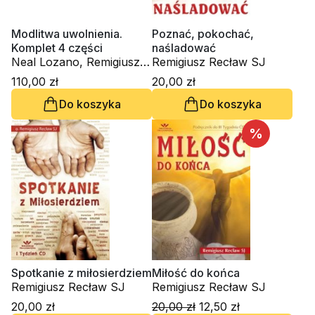
Modlitwa uwolnienia.
Poznać, pokochać,
Komplet 4 części
naśladować
Neal Lozano, Remigiusz
Remigiusz Recław SJ
Recław SJ
110,00 zł
20,00 zł
Do koszyka
Do koszyka
%
Spotkanie z miłosierdziem
Miłość do końca
Remigiusz Recław SJ
Remigiusz Recław SJ
20,00 zł
20,00 zł
12,50 zł