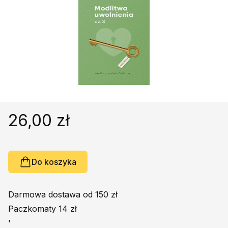
Religie
Śpiewniki
Kultura
Książki obcojęzyczne
Poradniki, leksykony...
Dewocjonalia
Inne
Podręczniki szkolne
26,00 zł
Promocja
Do koszyka
Darmowa dostawa od 150 zł
Paczkomaty 14 zł
'