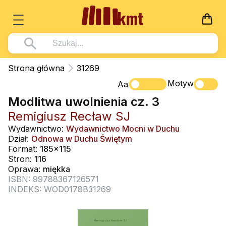
Książki
Strona główna
31269
Wszystko z kategorii - Książki
Motyw
Multimedia
Aa
Modlitwa uwolnienia cz. 3
Pismo Święte
Wszystko z kategorii - Multimedia
Dla Dzieci
Remigiusz Recław SJ
Kościół Katolicki
DVD
Wszystko z kategorii - Dla Dzieci
Podręczniki
Wydawnictwo:
Wydawnictwo Mocni w Duchu
Duszpasterstwo
Dział:
Odnowa w Duchu Świętym
CD-ROM
Literatura (D)
Wszystko z kategorii - Podręczniki
Nowości
Format:
185x115
Teologia
Muzyka
Stron:
116
Płyty, DVD (D)
Podręczniki i pomoce dydaktyczne
Zaloguj się
Oprawa:
miękka
Życie chrześcijańskie
Rekolekcje i inne na CD
Podręczniki i pomoce dydaktyczne
ISBN: 99788367126571
Zabawa i Nauka
INDEKS: WOD0178B31269
Duchowość
Śpiew i modlitwa
Literatura piękna
Muzyka klasyczna