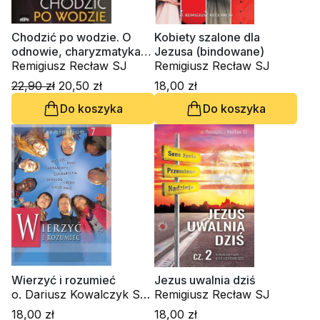
Chodzić po wodzie. O
Kobiety szalone dla
odnowie, charyzmatykach
Jezusa (bindowane)
i duchowości
Remigiusz Recław SJ
Remigiusz Recław SJ
ignacjańskiej
22,90 zł
20,50 zł
18,00 zł
Do koszyka
Do koszyka
Wierzyć i rozumieć
Jezus uwalnia dziś
o. Dariusz Kowalczyk SJ,
Remigiusz Recław SJ
Paweł Sawiak SJ,
18,00 zł
18,00 zł