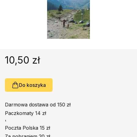
Religie
Śpiewniki
Kultura
Książki obcojęzyczne
Poradniki, leksykony...
Dewocjonalia
Inne
10,50 zł
Podręczniki szkolne
Promocja
Do koszyka
Darmowa dostawa od 150 zł
Paczkomaty 14 zł
'
Poczta Polska 15 zł
Za pobraniem 20 zł