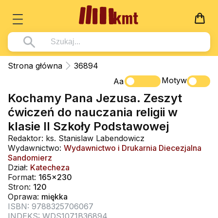
Książki
Strona główna
36894
Wszystko z kategorii - Książki
Motyw
Multimedia
Aa
Kochamy Pana Jezusa. Zeszyt
Pismo Święte
Wszystko z kategorii - Multimedia
Dla Dzieci
ćwiczeń do nauczania religii w
Kościół Katolicki
DVD
Wszystko z kategorii - Dla Dzieci
Podręczniki
klasie II Szkoły Podstawowej
Duszpasterstwo
CD-ROM
Literatura (D)
Redaktor: ks. Stanislaw Labendowicz
Wszystko z kategorii - Podręczniki
Nowości
Wydawnictwo:
Wydawnictwo i Drukarnia Diecezjalna
Teologia
Muzyka
Płyty, DVD (D)
Podręczniki i pomoce dydaktyczne
Zaloguj się
Sandomierz
Życie chrześcijańskie
Dział:
Katecheza
Rekolekcje i inne na CD
Podręczniki i pomoce dydaktyczne
Zabawa i Nauka
Format:
165x230
Duchowość
Stron:
120
Śpiew i modlitwa
Oprawa:
miękka
Literatura piękna
Muzyka klasyczna
ISBN: 9788325706067
INDEKS: WDS1071B36894