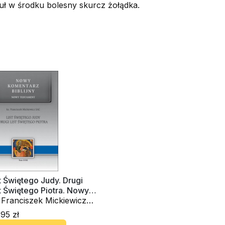
uł w środku bolesny skurcz żołądka.
t Świętego Judy. Drugi
t Świętego Piotra. Nowy
entarz Biblijny. Tom
 Franciszek Mickiewicz
II
C
95 zł