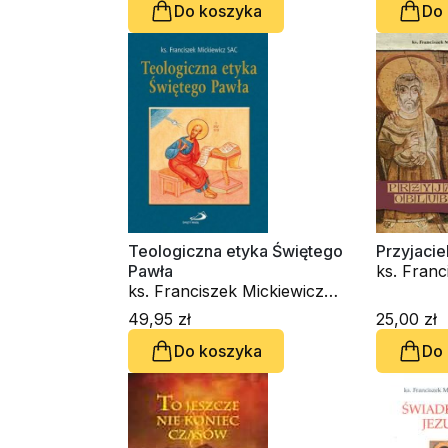
Do koszyka
Do
Teologiczna etyka Świętego
Przyjacie
Pawła
ks. Franc
ks. Franciszek Mickiewicz
SAC
SAC
49,95 zł
25,00 zł
Do koszyka
Do