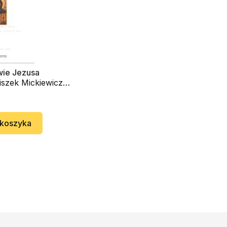
ie Jezusa
iszek Mickiewicz
 koszyka