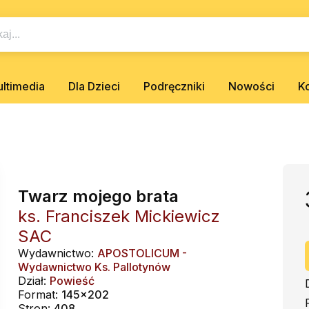
ltimedia
Dla Dzieci
Podręczniki
Nowości
K
Twarz mojego brata
ks. Franciszek Mickiewicz
SAC
Wydawnictwo:
APOSTOLICUM -
Wydawnictwo Ks. Pallotynów
Dział:
Powieść
Format:
145x202
Stron:
408