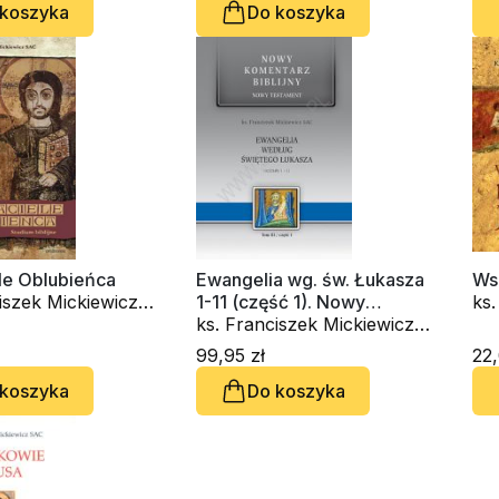
 koszyka
Do koszyka
le Oblubieńca
Ewangelia wg. św. Łukasza
Ws
iszek Mickiewicz
1-11 (część 1). Nowy
ks.
Komentarz Biblijny. Tom III
ks. Franciszek Mickiewicz
SA
cz. 1
SAC
99,95 zł
22,
 koszyka
Do koszyka