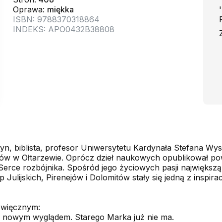
Oprawa:
miękka
'
ISBN: 9788370318864
INDEKS: APO0432B38808
tyn, biblista, profesor Uniwersytetu Kardynała Stefana W
 w Ołtarzewie. Oprócz dzieł naukowych opublikował powi
Serce rozbójnika. Spośród jego życiowych pasji największ
p Julijskich, Pirenejów i Dolomitów stały się jedną z inspi
źwięcznym:
im nowym wyglądem. Starego Marka już nie ma.