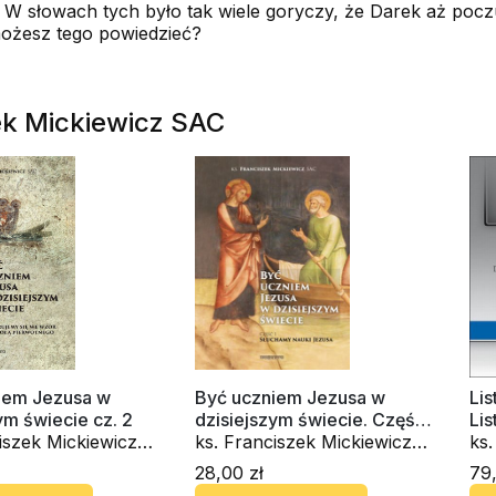
W słowach tych było tak wiele goryczy, że Darek aż pocz
 możesz tego powiedzieć?
zek Mickiewicz SAC
iem Jezusa w
Być uczniem Jezusa w
Lis
ym świecie cz. 2
dzisiejszym świecie. Część
Lis
iszek Mickiewicz
1
ks. Franciszek Mickiewicz
Kom
ks.
SAC
XVI
SA
28,00 zł
79,