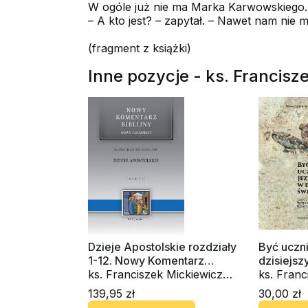
W ogóle już nie ma Marka Karwowskiego. 
– A kto jest? – zapytał. – Nawet nam nie
(fragment z książki)
Inne pozycje - ks. Francis
Dzieje Apostolskie rozdziały
Być uczn
1-12. Nowy Komentarz
dzisiejsz
Biblijny. Tom V cz. 1
ks. Franciszek Mickiewicz
ks. Franc
SAC
SAC
139,95 zł
30,00 zł