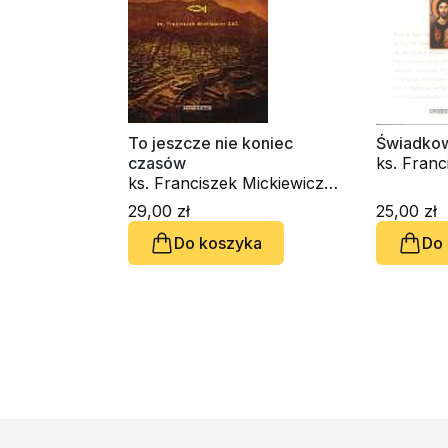
To jeszcze nie koniec
Świadkow
czasów
ks. Franc
ks. Franciszek Mickiewicz
SAC
SAC
29,00 zł
25,00 zł
Do koszyka
Do