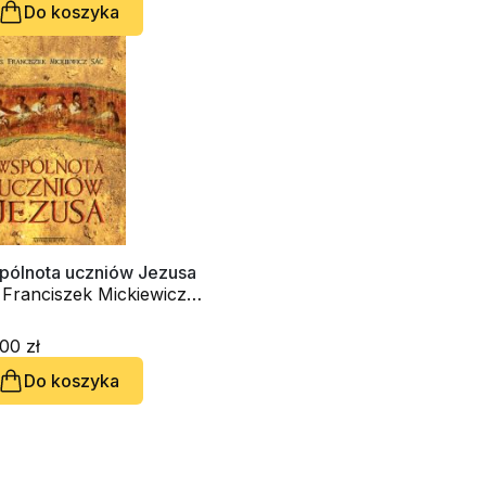
Do koszyka
pólnota uczniów Jezusa
 Franciszek Mickiewicz
C
00 zł
Do koszyka