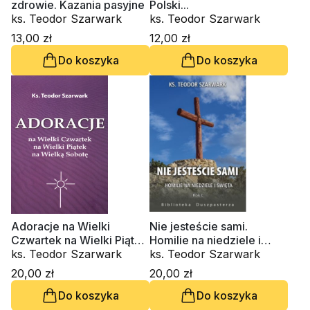
zdrowie. Kazania pasyjne
Polski...
ks. Teodor Szarwark
ks. Teodor Szarwark
13,00 zł
12,00 zł
Do koszyka
Do koszyka
Adoracje na Wielki
Nie jesteście sami.
Czwartek na Wielki Piątek
Homilie na niedziele i
na Wielką Sobotę
ks. Teodor Szarwark
święta. Rok C
ks. Teodor Szarwark
20,00 zł
20,00 zł
Do koszyka
Do koszyka