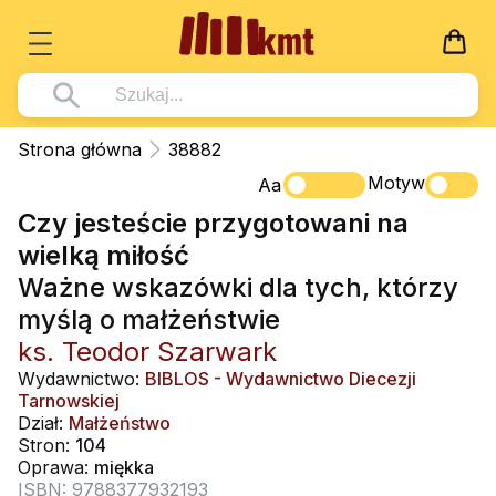
Książki
Strona główna
38882
Wszystko z kategorii - Książki
Motyw
Multimedia
Aa
Czy jesteście przygotowani na
Pismo Święte
Wszystko z kategorii - Multimedia
Dla Dzieci
wielką miłość
Kościół Katolicki
DVD
Wszystko z kategorii - Dla Dzieci
Podręczniki
Ważne wskazówki dla tych, którzy
Duszpasterstwo
CD-ROM
Literatura (D)
myślą o małżeństwie
Wszystko z kategorii - Podręczniki
Nowości
Teologia
Muzyka
ks. Teodor Szarwark
Płyty, DVD (D)
Podręczniki i pomoce dydaktyczne
Zaloguj się
Wydawnictwo:
BIBLOS - Wydawnictwo Diecezji
Życie chrześcijańskie
Rekolekcje i inne na CD
Podręczniki i pomoce dydaktyczne
Zabawa i Nauka
Tarnowskiej
Duchowość
Dział:
Małżeństwo
Śpiew i modlitwa
Stron:
104
Literatura piękna
Muzyka klasyczna
Oprawa:
miękka
ISBN: 9788377932193