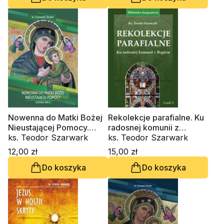
Nowenna do Matki Bożej
Rekolekcje parafialne. Ku
Nieustającej Pomocy.
radosnej komunii z
Kazania tom II
ks. Teodor Szarwark
Bogiem. Część 3
ks. Teodor Szarwark
12,00 zł
15,00 zł
Do koszyka
Do koszyka