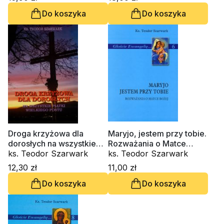
Do koszyka
Do koszyka
Droga krzyżowa dla
Maryjo, jestem przy tobie.
dorosłych na wszystkie
Rozważania o Matce
piątki Wielkiego Postu
ks. Teodor Szarwark
Bożej
ks. Teodor Szarwark
12,30 zł
11,00 zł
Do koszyka
Do koszyka