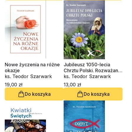
Nowe życzenia na różne
Jubileusz 1050-lecia
okazje
Chrztu Polski. Rozważania
ks. Teodor Szarwark
na nabożeństwa majowe
ks. Teodor Szarwark
19,00 zł
13,00 zł
Do koszyka
Do koszyka