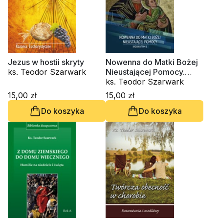
Jezus w hostii skryty
Nowenna do Matki Bożej
ks. Teodor Szarwark
Nieustającej Pomocy.
Kazania. Tom 1
ks. Teodor Szarwark
15,00 zł
15,00 zł
Do koszyka
Do koszyka