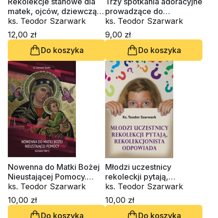
Rekolekcje stanowe dla
Trzy spotkania adoracyjne
matek, ojców, dziewcząt,
prowadzące do
chłopców
ks. Teodor Szarwark
pojednania z Bogiem i
ks. Teodor Szarwark
ludźmi
12,00 zł
9,00 zł
Do koszyka
Do koszyka
Nowenna do Matki Bożej
Młodzi uczestnicy
Nieustającej Pomocy.
rekoleckji pytają,
Kazania. Tom III
ks. Teodor Szarwark
rekolekcjonista
ks. Teodor Szarwark
odpowiada
10,00 zł
10,00 zł
Do koszyka
Do koszyka