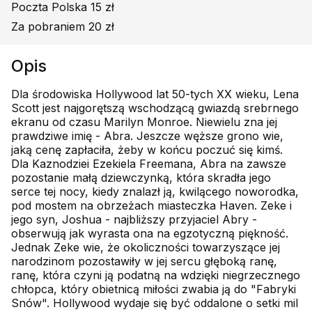
Poczta Polska 15 zł
Za pobraniem 20 zł
Opis
Dla środowiska Hollywood lat 50-tych XX wieku, Lena
Scott jest najgorętszą wschodzącą gwiazdą srebrnego
ekranu od czasu Marilyn Monroe. Niewielu zna jej
prawdziwe imię - Abra. Jeszcze węższe grono wie,
jaką cenę zapłaciła, żeby w końcu poczuć się kimś.
Dla Kaznodziei Ezekiela Freemana, Abra na zawsze
pozostanie małą dziewczynką, która skradła jego
serce tej nocy, kiedy znalazł ją, kwilącego noworodka,
pod mostem na obrzeżach miasteczka Haven. Zeke i
jego syn, Joshua - najbliższy przyjaciel Abry -
obserwują jak wyrasta ona na egzotyczną piękność.
Jednak Zeke wie, że okoliczności towarzyszące jej
narodzinom pozostawiły w jej sercu głęboką ranę,
ranę, która czyni ją podatną na wdzięki niegrzecznego
chłopca, który obietnicą miłości zwabia ją do "Fabryki
Snów". Hollywood wydaje się być oddalone o setki mil