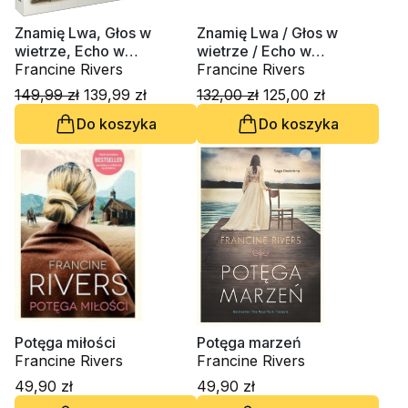
Znamię Lwa, Głos w
Znamię Lwa / Głos w
wietrze, Echo w
wietrze / Echo w
ciemności, Jak świt
Francine Rivers
ciemności / Jak świt
Francine Rivers
poranka (CD-MP3-
poranka
149,99 zł
139,99 zł
132,00 zł
125,00 zł
audiobook)
Do koszyka
Do koszyka
Potęga miłości
Potęga marzeń
Francine Rivers
Francine Rivers
49,90 zł
49,90 zł