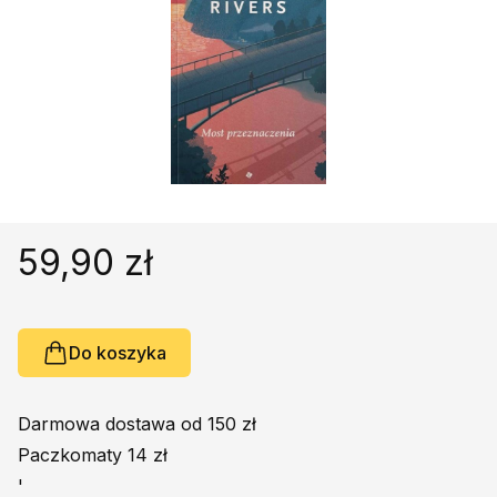
Religie
Śpiewniki
Kultura
Książki obcojęzyczne
Poradniki, leksykony...
Dewocjonalia
Inne
Podręczniki szkolne
59,90 zł
Promocja
Do koszyka
Darmowa dostawa od 150 zł
Paczkomaty 14 zł
'